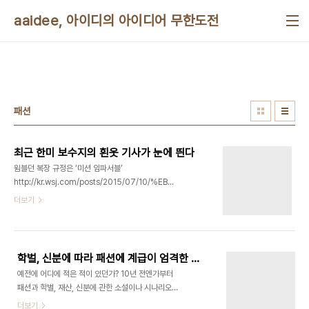
본문 바로가기
aaidee, 아이디의 아이디어 무한도전
패션
최근 한미 보수지의 흰옷 기사가 눈에 띈다
윔블던 복장 규정은 ‘미션 임파서블’
http://kr.wsj.com/posts/2015/07/10/%EB%AF%B8%EC%85%98-
%EC%9E%84%ED%8C%8C%EC%84%9C%EB%B8%94-
더보기
%EC%9C%94%EB%B8%94%EB%8D%98-
%EB%B3%B5%EC%9E%A5-
%EA%B7%9C%EC%A0%95-
%EC%86%8D%EC%98%B7-
학벌, 신분에 따라 패션에 계급이 엄격한 가상 사회 풍자극
%EC%83%89%EB%8F%84-
예전에 어디에 적은 적이 있던가? 10년 전엔가부터
%EC%A0%95%ED%95%B4%EC%A4%98/
패션과 학벌, 재산, 신분에 관한 소설이나 시나리오를
이 기사 제목에 미션 임파서블이 들어가서 조금 이상
쓰고 싶다는 생각이 들었다. 시각적이라서 만화도 괜
더보기
했다. 며칠 전 본 다음 조선일보 기사 생각이 났기 때