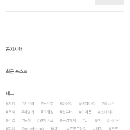
찮을 듯 하다. 예전에 미국에서 하버드 대학생이 한국
문이다. 보수지 월스트리트저널의 기사 원제는
에 왔다가 하버드라고 쓰인 옷을 입고 가는 사람이 반
"Why You Won’t See Any Colorful
가워서 졸업생이냐고 물었다는 기사를 본 적이 있는
Characters at Wimbledon"다. 누가 화이트 티
데, 거기서 착상한 거다. 황제만 노란 옷을 입던 시대
셔츠를..
도 있었다. 학벌, 재산, 신분, 직업에 따라 패션에 계
급이 엄격한 가상 사회를 풍자하는 코메디 풍자 극이
다. 극 중에서 높은 분들의 패션이 아름답지 않고 우
스꽝스럽거나 불편하기도 해야 하면서 아랫 사람들
공지사항
의 부러움도 사야 한다. 모자의 높이가 높고 무겁다던
가 하고... 너무나 입고 싶어서 짝퉁을 만들었다가 저
작권 위반으로 처벌받는 내용도 있어야 된다..
최근 포스트
태그
게임
메모리
노트북
화성학
벤치마킹
리눅스
특허
이명박
크래킹
컴퓨터
아이폰
소녀시대
검열
도청
벤치마크
운영체제
UI
책
국정원
화폐
benchmark
GPL
프로그래밍
해킹
폰트