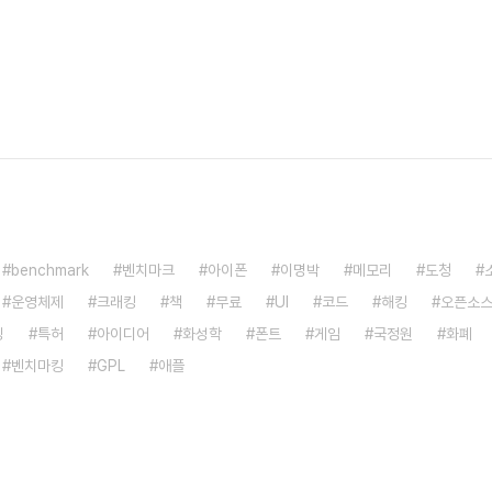
benchmark
벤치마크
아이폰
이명박
메모리
도청
운영체제
크래킹
책
무료
UI
코드
해킹
오픈소
밍
특허
아이디어
화성학
폰트
게임
국정원
화폐
벤치마킹
GPL
애플