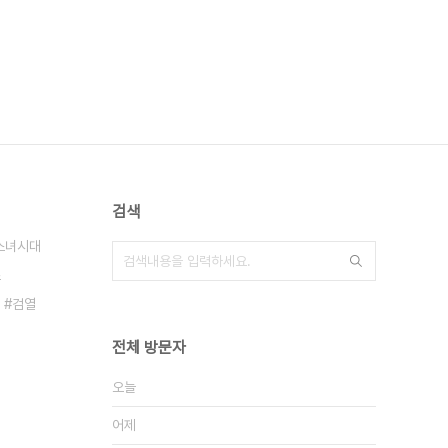
검색
소녀시대
스
검열
전체 방문자
오늘
어제