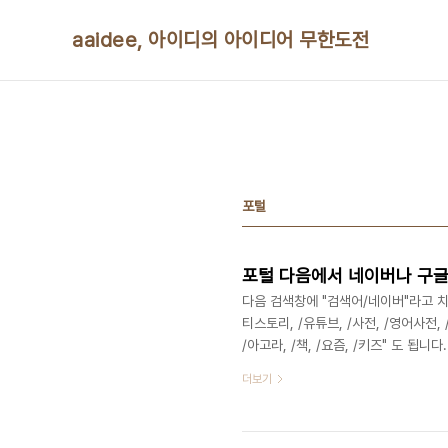
본문 바로가기
aaidee, 아이디의 아이디어 무한도전
포털
포털 다음에서 네이버나 구글
다음 검색창에 "검색어/네이버"라고 치면 됩
티스토리, /유튜브, /사전, /영어사전, /
/아고라, /책, /요즘, /키즈" 도 됩니다. 
http://blog.daum.net/daumsea
더보기