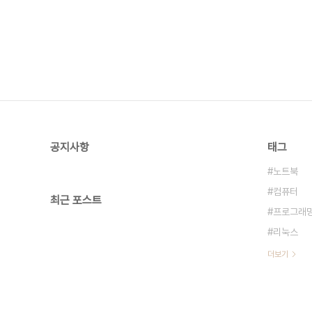
공지사항
태그
노트북
컴퓨터
최근 포스트
프로그래
리눅스
더보기