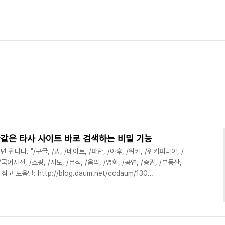
같은 타사 사이트 바로 검색하는 비밀 기능
니다. "/구글, /빙, /네이트, /파란, /야후, /위키, /위키피디아, /
국어사전, /쇼핑, /지도, /뮤직, /음악, /영화, /공연, /증권, /부동산,
참고 도움말: http://blog.daum.net/ccdaum/130
rch/16151027