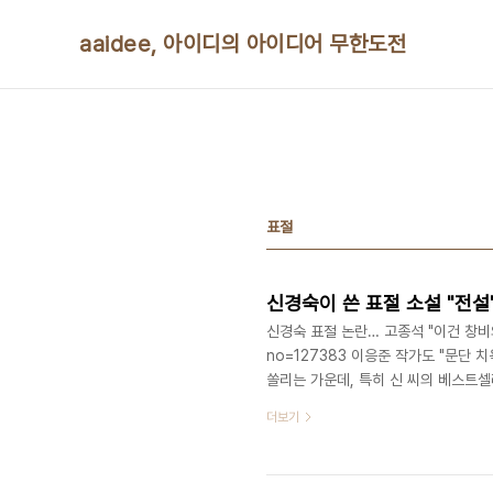
본문 바로가기
aaidee, 아이디의 아이디어 무한도전
표절
신경숙이 쓴 표절 소설 "전
신경숙 표절 논란… 고종석 "이건 창비의 타락"
no=127383 이응준 작가도 "문단 
쏠리는 가운데, 특히 신 씨의 베스트셀
혹이 제기된 단편 소설 '전설'이 실린 
더보기
(SNS)에서 이번 표절 논란에 대한 
다." 우선 내 아이디 중 하나에 우주
불쾌하다. 표절에 대한 내 입장은 오픈