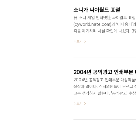
소니가 싸이월드 표절
日 소니 계열 인터넷社 싸이월드 표절
(cyworld.nate.com)의 ‘미
혹을 제기하며 사실 확인에 나섰다. 
넷ㆍSo-net)는 최근 ‘미니홈’(mini
더보기
다." 제가 잘은 모르지만 포스트펫(P
다. 1997年 PostPet β 1997年 Pos
2001 1999年 PostPet for Windo
2004년 공익광고 인쇄부문
2004년 공익광고 인쇄부분 대상작품이
상작과 말이다. 심사의원들이 모르고 
고는 생각하지 않는다. '공익광고' 수
터 속의 손을 만지는 아이디어는 많이
더보기
물어보지 않을까?