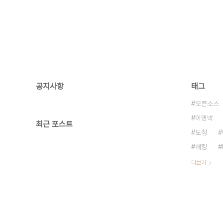
공지사항
태그
오픈소스
이명박
최근 포스트
도청
해킹
더보기