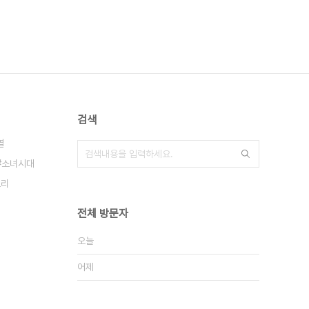
검색
열
소녀시대
모리
전체 방문자
오늘
어제