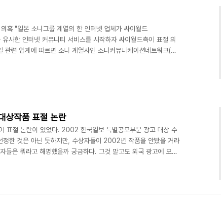
 의혹 "일본 소니그룹 계열의 한 인터넷 업체가 싸이월드
니홈피’와 유사한 인터넷 커뮤니티 서비스를 시작하자 싸이월드측이 표절 의
3일 관련 업계에 따르면 소니 계열사인 소니커뮤니케이션네트워크(소
hp.minihome.jp)이라는 개인 커뮤니티 사이트 시범 서비스를 시작했
ostPet)이라는 이메일 클라이언트가 생각나는군요. 참고삼아 올립니
tPet Version 1.0 1997年 PostPet DX 1998年 PostPet
..
 대상작품 표절 논란
 표절 논란이 있었다. 2002 한국일보 특별공모부문 광고 대상 수
선정한 것은 아닌 듯하지만, 수상자들이 2002년 작품을 안봤을 거라
상자들은 뭐라고 해명했을까 궁금하다. 그것 말고도 외국 광고에 모니
 등장했다. 이걸로 수상자들이 큰 광고회사 들어가도 동료들이 계속