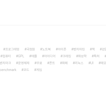
프로그래밍
국정원
노트북
아이폰
벤치마킹
책
검
컴퓨터
GPL
애플
아이디어
크래킹
화성학
특허
벤치마크
운영체제
무료
폰트
화폐
리눅스
UI
메
benchmark
코드
게임