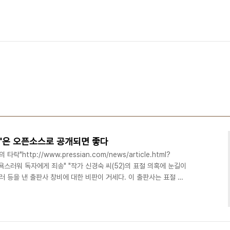
설"은 오픈소스로 공개되면 좋다
http://www.pressian.com/news/article.html?
치욕스러워 독자에게 죄송" "작가 신경숙 씨(52)의 표절 의혹에 눈길이
러 등을 낸 출판사 창비에 대한 비판이 거세다. 이 출판사는 표절 의
(1996년)도 펴냈다. 언론인 고종석 씨는 17일 사회 관계망 서비스
창비의 해명을 놓고 "지적 설계론 찜쪄 먹을 우주적 궤변"이라며 경악했
가 들어가는데 박근혜의 우주 어쩌고 발언 때문에 나쁜 이미지가 생겨
소스를 하라는..