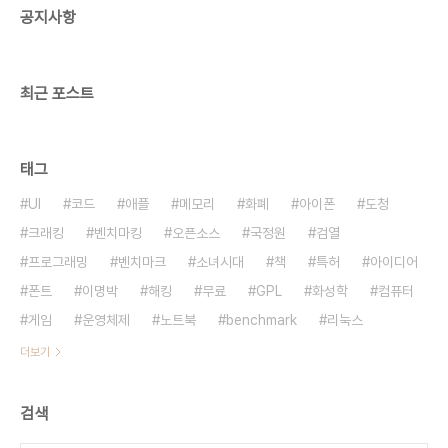
공지사항
네요. 단독이라니, 기사화된 적이 없었나요?
최근 포스트
태그
UI
코드
애플
메모리
화폐
아이폰
도청
크래킹
벤치마킹
오픈소스
국정원
검열
프로그래밍
벤치마크
소녀시대
책
특허
아이디어
폰트
이명박
해킹
무료
GPL
화성학
컴퓨터
게임
운영체제
노트북
benchmark
리눅스
더보기
검색