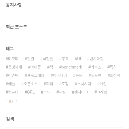
공지사항
의 부러움도 사야 한다. 모자의 높이가 높고 무겁다던
가 하고... 너무나 입고 싶어서 짝퉁을 만들었다가 저
작권 위반으로 처벌받는 내용도 있어야 된다..
최근 포스트
태그
메모리
검열
국정원
무료
UI
벤치마킹
운영체제
아이폰
책
benchmark
리눅스
특허
이명박
프로그래밍
아이디어
폰트
노트북
화성학
애플
오픈소스
화폐
도청
소녀시대
게임
컴퓨터
GPL
코드
해킹
벤치마크
크래킹
더보기
검색