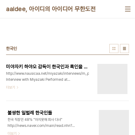
본문 바로가기
aaidee, 아이디의 아이디어 무한도전
한국인
미야자키 하야오 감독이 한국인과 흑인을 싫어한다고?
http://www.nausicaa.net/miyazaki/interviews/m_pa_interview.html
Interview with Miyazaki Performed at
Studio Ghibli; June 6th, 1992 One might
더보기
think that such an animation superstar as
Mr. Miyazaki is someone who must be
treated with great respect. In fact, he
refused the honorific title of sensei
불쌍한 일벌레 한국인들
(master) and prefered to be called only
한국 직장인 48% "마지못해 회사 다녀"
san (mister). And, surprisingly, contrary to
http://news.naver.com/main/read.nhn?
most Japanese pe..
mode=LSD&mid=sec&sid1=102&oid=031&aid=0000196586
더보기