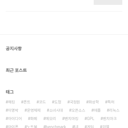
노동시간 세계 1위이고 그나마 억지로 하는 거네요.
학창시절 때도 되지도 않는 공부 하느라고 젊음을 썩
히죠. 학업성취도 세계 2위를 한 한국 정부 관계자가
1위를 한 핀란드 관계자에게 다음과 같은 식으로 말
했다네요. '우리를 근소한 차이로 이겼구나.' '아니다,
우리는 너희처럼 죽도록 공부하지 않고도 1위를 했
다' 우리들 태어나서부터 죽을때까지 개고생하면서
체념하고 사는 거 보면 눈물납니다. 하기 싫은 걸 억
공지사항
지로 하는 걸 지나치게 열심히 하는 것 같아요. 쓴 것
중에 좋은 약도 있다여야 되는데, 쓴 건 다 좋다고..
최근 포스트
태그
해킹
폰트
코드
도청
국정원
화성학
특허
이명박
운영체제
소녀시대
오픈소스
애플
리눅스
아이디어
화폐
메모리
벤치마킹
GPL
벤치마크
아이폰
노트북
benchmark
UI
게임
검열