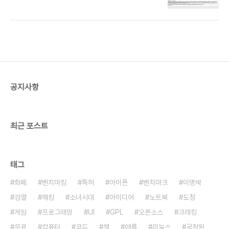
만들 수 있는 최소한의 크기의 한글 조합형 글꼴입니
다. 8비트 콘솔이나 도스, 팜오에스 시절에는 비트맵
글꼴이 유용했습니다만, 요즘은 고해상도 윤곽선 글
꼴을 쓰기 때문에 중요성이 줄어든 시대지요. 에뮬레
이터 게임이나, 임베디드 기기, LED, 옥외 광고 등에
쓰이길 바랍니다. 현재 에뮬레이터 롬 한글화 용으로
7x7짜리 글꼴인 얌체가 있습니다. 하지만 완성형이
어서 없는 글씨가 많고 글자를 알아보기 힘들고 뭉개
공지사항
져 중복된 글자도 있습니다. 개미체는 중복 없이 알아
볼 수 있는 크기로는 최소 크기입니다. 탈네모꼴 조합
형으로 만들었으며, BDF, TT..
최근 포스트
태그
화폐
벤치마킹
특허
아이폰
벤치마크
이명박
검열
해킹
소녀시대
아이디어
노트북
도청
게임
프로그래밍
UI
GPL
오픈소스
크래킹
무료
컴퓨터
코드
책
애플
리눅스
국정원