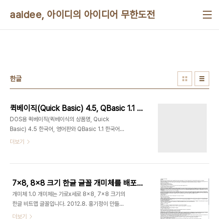
본문 바로가기
aaidee, 아이디의 아이디어 무한도전
한글
퀵베이직(Quick Basic) 4.5, QBasic 1.1 한글 도움말 추출 결과
DOS용 퀵베이직(퀵베이식의 상품명, Quick
Basic) 4.5 한국어, 영어판와 QBasic 1.1 한국어,
영어판 정식 hlp 도움말 파일을 일반 텍스트 문서로
더보기
추출한 결과다. HTML로 변환한 영문 도움말은 다음
에 있
다.http://www.qbasicnews.com/qboho/
7x8, 8x8 크기 한글 글꼴 개미체를 배포합니다
개미체 1.0 개미체는 가로x세로 8x8, 7x8 크기의
한글 비트맵 글꼴입니다. 2012.8. 홍기정이 만들었
고 AGPL v3 라이센스입니다. 개미체는 비트맵으로
더보기