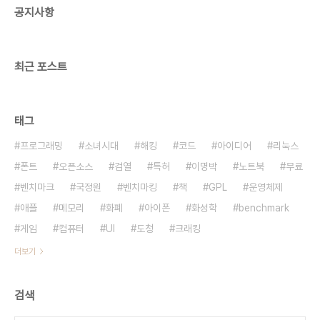
공지사항
서, 한없는 요구에 제공하느라 시름하고 탄식하면서
그들의 윗사람을 탓하는 사람들이란 원민(怨民..
최근 포스트
태그
프로그래밍
소녀시대
해킹
코드
아이디어
리눅스
폰트
오픈소스
검열
특허
이명박
노트북
무료
벤치마크
국정원
벤치마킹
책
GPL
운영체제
애플
메모리
화폐
아이폰
화성학
benchmark
게임
컴퓨터
UI
도청
크래킹
더보기
검색