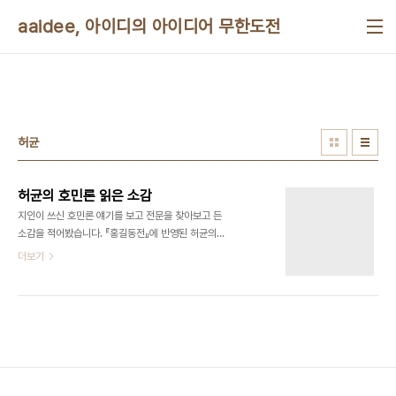
본문 바로가기
aaidee, 아이디의 아이디어 무한도전
허균
허균의 호민론 읽은 소감
지인이 쓰신 호민론 얘기를 보고 전문을 찾아보고 든
소감을 적어봤습니다. 『홍길동전』에 반영된 허균의
호민론(豪民
더보기
論)http://www.itkc.or.kr/itkc/post/PostServiceDetail.jsp?
menuId=M0444&clonId=POST0018&nPage=10&postUuid=uui-
1ff7406e-259e-41dd-8c75-bb67 "대저
이루어진 것만을 함께 즐거워하느라, 항상 눈앞의 일
들에 얽매이고, 그냥 따라서 법이나 지키면서 윗사람
에게 부림을 당하는 사람들이란 항민(恒民)이다. 항
민이란 두렵지 않다. 모질게 빼앗겨서, 살이 벗겨지고
뼈골이 부서지며, 집안의 수입과 땅의 소출을 다 바쳐