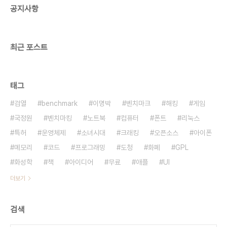
공지사항
수 있다고. 내가 지켜야할 약속은, 나를 위한 약속이
니까. 지금 곧 할 수 있는 일. 우리가 할 수 있는 일.
오늘은 그것부..
최근 포스트
태그
검열
benchmark
이명박
벤치마크
해킹
게임
국정원
벤치마킹
노트북
컴퓨터
폰트
리눅스
특허
운영체제
소녀시대
크래킹
오픈소스
아이폰
메모리
코드
프로그래밍
도청
화폐
GPL
화성학
책
아이디어
무료
애플
UI
더보기
검색