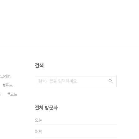
검색
크래킹
폰트
청
코드
전체 방문자
오늘
어제