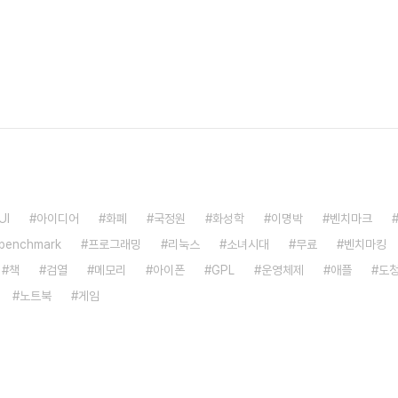
UI
아이디어
화폐
국정원
화성학
이명박
벤치마크
benchmark
프로그래밍
리눅스
소녀시대
무료
벤치마킹
책
검열
메모리
아이폰
GPL
운영체제
애플
도
노트북
게임