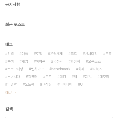
공지사항
는 행위가 안티머니와 상당히 유사합니다. 희락애노
같은 감정을 돈으로 표현할수도 있을 것 같습니다. 자
세한 생각은 아직 안해봤고요, 아직은 소설 수준입
니..
최근 포스트
태그
검열
애플
도청
운영체제
코드
벤치마킹
무료
특허
게임
아이폰
국정원
화성학
오픈소스
프로그래밍
벤치마크
benchmark
화폐
리눅스
소녀시대
컴퓨터
폰트
해킹
책
GPL
메모리
이명박
노트북
크래킹
아이디어
UI
더보기
검색