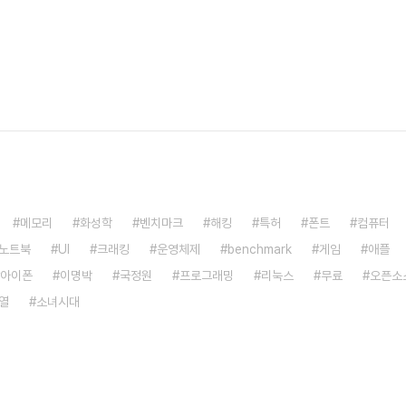
메모리
화성학
벤치마크
해킹
특허
폰트
컴퓨터
노트북
UI
크래킹
운영체제
benchmark
게임
애플
아이폰
이명박
국정원
프로그래밍
리눅스
무료
오픈소
열
소녀시대