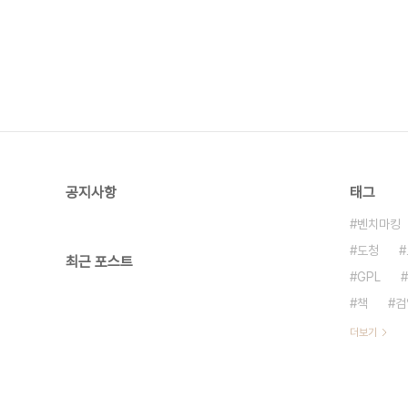
공지사항
태그
벤치마킹
도청
최근 포스트
GPL
책
검
더보기