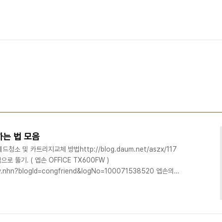
하는 법 모음
소 및 카트리지교체 방법http://blog.daum.net/aszx/117
뚫기. ( 엡손 OFFICE TX600FW )
iew.nhn?blogId=congfriend&logNo=100071538520 엡손의
lypen.tistory.com/18 노즐 세정액 사용방법 (HP,삼성,캐논,엡
1886 폐잉크통, 만들어 봅시다! http://todaki.tistory.com/1785
g.naver.com/davidpoem/1101440169..