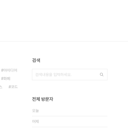
검색
아이디어
화폐
스
코드
전체 방문자
오늘
어제