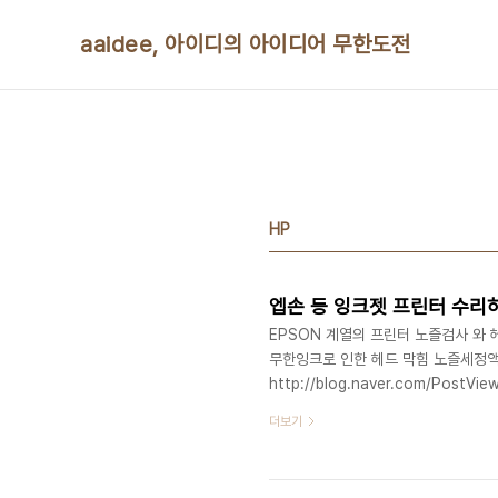
본문 바로가기
aaidee, 아이디의 아이디어 무한도전
HP
엡손 등 잉크젯 프린터 수리
EPSON 계열의 프린터 노즐검사 와 헤드청
무한잉크로 인한 헤드 막힘 노즐세정액으로 
http://blog.naver.com/PostV
프린터와 정품 카트리지의 문제http://f
더보기
손)http://todaki.tistory.com/
엡손 tx700W 노즐막힘 수리http://blo