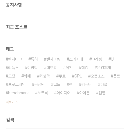
공지사항
최근 포스트
태그
벤치마크
특허
벤치마킹
소녀시대
크래킹
UI
리눅스
이명박
메모리
게임
해킹
운영체제
도청
화폐
화성학
무료
GPL
오픈소스
폰트
프로그래밍
국정원
코드
책
컴퓨터
애플
benchmark
노트북
아이디어
아이폰
검열
더보기
검색