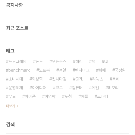
공지사항
최근 포스트
태그
프로그래밍
폰트
오픈소스
해킹
책
UI
benchmark
노트북
검열
벤치마크
화폐
국정원
소녀시대
화성학
벤치마킹
GPL
리눅스
특허
운영체제
아이디어
코드
컴퓨터
게임
메모리
무료
아이폰
이명박
도청
애플
크래킹
더보기
검색