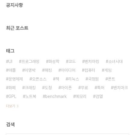
공지사항
var uzGmK5="BODY"; } 부분의
mysense.js.html 소스는 다..
최근 포스트
태그
UI
프로그래밍
화성학
코드
벤치마킹
소녀시대
애플
이명박
해킹
아이디어
컴퓨터
게임
운영체제
오픈소스
책
리눅스
국정원
폰트
화폐
크래킹
도청
아이폰
무료
특허
벤치마크
GPL
노트북
benchmark
메모리
검열
더보기
검색