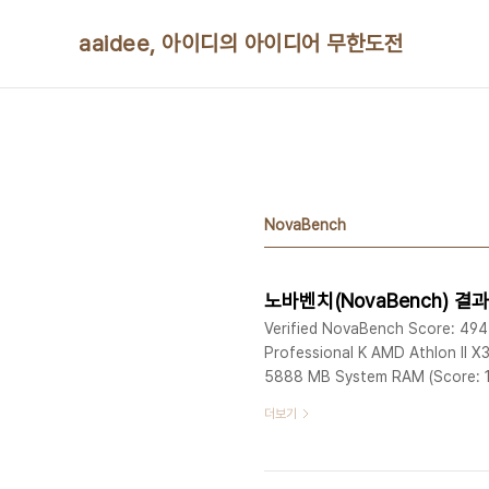
본문 바로가기
aaidee, 아이디의 아이디어 무한도전
NovaBench
노바벤치(NovaBench) 결
Verified NovaBench Score: 494
Professional K AMD Athlon II
5888 MB System RAM (Score: 13
Floating Point Operations/Sec
더보기
247815687 - MD5 Hashes Gener
Frames Pe..