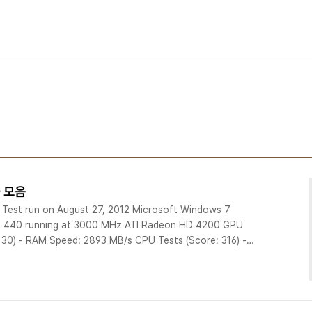
과 모음
 Test run on August 27, 2012 Microsoft Windows 7
 X3 440 running at 3000 MHz ATI Radeon HD 4200 GPU
0) - RAM Speed: 2893 MB/s CPU Tests (Score: 316) -
ond: 77062422 - Integer Operations/Second:
ated/Second: 797446 Graphics Tests (Score: 23) - 3D