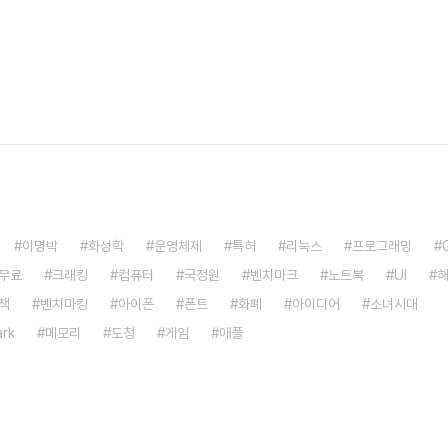
이명박
화성학
운영체제
특허
리눅스
프로그래밍
무료
크래킹
컴퓨터
국정원
벤치마크
노트북
UI
책
벤치마킹
아이폰
폰트
화폐
아이디어
소녀시대
rk
메모리
도청
게임
애플