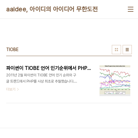
본문 바로가기
aaidee, 아이디의 아이디어 무한도전
TIOBE
파이썬이 TIOBE 언어 인기순위에서 PHP를 최초로 추월했다
2011년 2월 파이썬이 TIOBE 언어 인기 순위와 구
글 트렌드에서 PHP를 사상 최초로 추월했습니다.
http://www.tiobe.com/index.php/content/paperinfo/tpci/index.html
더보기
pyhon language(파랑), php language(빨강),
c# language(주황) 구글트렌드
http://www.google.com/trends?
q=python+language%2C+php+language%2C+c%23+language&ctab=0&geo=a
pyhon language(파랑), php language(빨강)
구글트렌드 http://www.google.com/trends?
q=python+language%2C+php+langua..