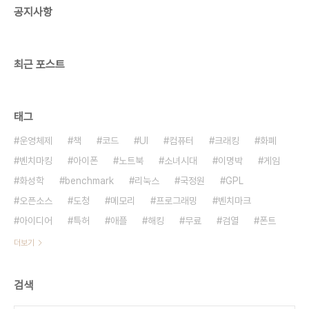
공지사항
최근 포스트
태그
운영체제
책
코드
UI
컴퓨터
크래킹
화폐
벤치마킹
아이폰
노트북
소녀시대
이명박
게임
화성학
benchmark
리눅스
국정원
GPL
오픈소스
도청
메모리
프로그래밍
벤치마크
아이디어
특허
애플
해킹
무료
검열
폰트
더보기
검색