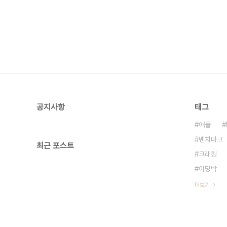
공지사항
태그
애플
벤치마크
최근 포스트
크래킹
이명박
더보기