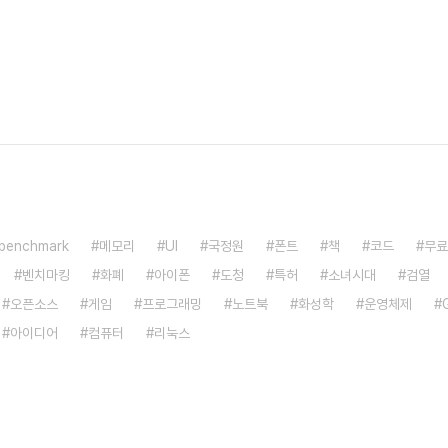
benchmark
메모리
UI
국정원
폰트
책
코드
무료
벤치마킹
화폐
아이폰
도청
특허
소녀시대
검열
오픈소스
게임
프로그래밍
노트북
화성학
운영체제
아이디어
컴퓨터
리눅스