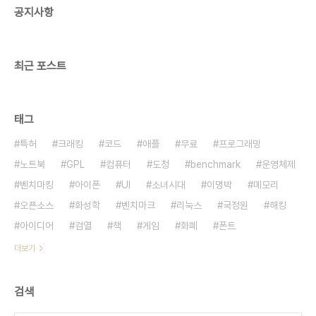
공지사항
수 있으면 ASP, ASP.NET 프로그래밍 닷넷프레임
워크 깔려있으면 닷넷 프로그래밍 마이크로소프트
오피스가 깔려있으면 VB..
최근 포스트
태그
특허
크래킹
코드
애플
무료
프로그래밍
노트북
GPL
컴퓨터
도청
benchmark
운영체제
벤치마킹
아이폰
UI
소녀시대
이명박
메모리
오픈소스
화성학
벤치마크
리눅스
국정원
해킹
아이디어
검열
책
게임
화폐
폰트
더보기
검색