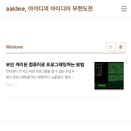
본문 바로가기
aaidee, 아이디의 아이디어 무한도전
Windows
보안 격리된 컴퓨터로 프로그래밍하는 방법
인터넷이 안 되고 따로 프로그램을 깔 수 없는 윈도우
에서 프로그래밍을 하는 방법이다. 눈물겹다. 웹브라
우저와 메모장으로 HTML, Javascript, AJAX,
더보기
VBScript, JScript, CSS 프로그래밍 윈도우
2000, XP 이전이라면 내장된 qbasic으로 프로그
래밍 도스셸에서 배치 프로그래밍 debug.exe로
어셈블리 프로그래밍. 컴파일러를 만들 수도 있음. 자
바 JRE가 깔려 있으면 웹브라우저와 메모장으로 자
바애플릿 프로그래밍 윈도우스크립트호스트가 깔려
있으면 WScript, JScript 프로그래밍 윈도우 최신
버전이면 파워셸로 셸프로그래밍 제어판에서 IIS 깔