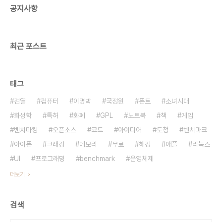
공지사항
람으로서 불쾌하다. 컴퓨터 입문/활용컴퓨터공학
OS/네트워크데이터베이스 구축/관리게임프로그래
밍..
최근 포스트
태그
검열
컴퓨터
이명박
국정원
폰트
소녀시대
화성학
특허
화폐
GPL
노트북
책
게임
벤치마킹
오픈소스
코드
아이디어
도청
벤치마크
아이폰
크래킹
메모리
무료
해킹
애플
리눅스
UI
프로그래밍
benchmark
운영체제
더보기
검색