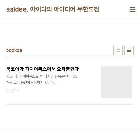
본문 바로가기
aaidee, 아이디의 아이디어 무한도전
bookoa
북코아가 파이어폭스에서 오작동한다
북코아를 파이어폭스로 볼 때 최근 등록순이나 100
개씩 보기 옵션이 작동하지 않는다.
onchange="javascript:location.href('/module/searchByKonan/openBo...
더보기
를 onchange="location.href =
'/module/searchByKonan/openBo..'; 로 고치
면 된다고 한다. 그리스몽키 스크립트를 만들려다가
그냥 링크만 만들어도 될 듯 싶어서 포기했다. 책 분
류보기 클릭시 플로트 메뉴도 파이어폭스에서 선택
되지 않는다. 이런 버그들을 고치라고 북코아 고객센
터에 알렸으나 그들은 파이어폭스를 지원하지 않겠
다며 거부했다. 북코아에서 수백만 원어치 구매한 사