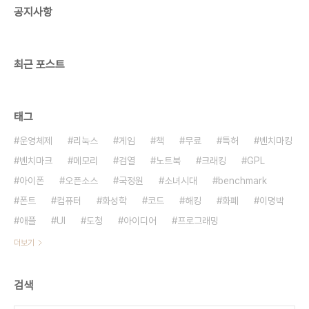
공지사항
원하지 않는다는 것이다. 다음의 방법대로 하면 애드
혹을 지원하게 만들 수 있다. [Android] 안드로이드
애드혹(Ad-Hoc) 무선 연결하기 htt..
최근 포스트
태그
운영체제
리눅스
게임
책
무료
특허
벤치마킹
벤치마크
메모리
검열
노트북
크래킹
GPL
아이폰
오픈소스
국정원
소녀시대
benchmark
폰트
컴퓨터
화성학
코드
해킹
화폐
이명박
애플
UI
도청
아이디어
프로그래밍
더보기
검색