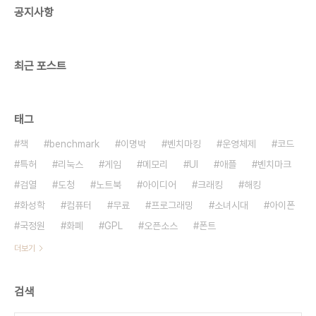
공지사항
최근 포스트
태그
책
benchmark
이명박
벤치마킹
운영체제
코드
특허
리눅스
게임
메모리
UI
애플
벤치마크
검열
도청
노트북
아이디어
크래킹
해킹
화성학
컴퓨터
무료
프로그래밍
소녀시대
아이폰
국정원
화폐
GPL
오픈소스
폰트
더보기
검색