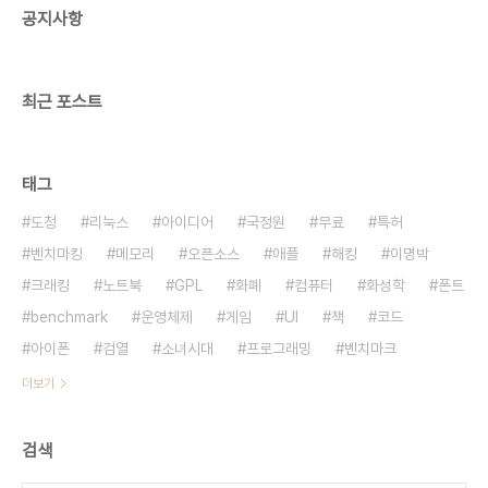
공지사항
최근 포스트
태그
도청
리눅스
아이디어
국정원
무료
특허
벤치마킹
메모리
오픈소스
애플
해킹
이명박
크래킹
노트북
GPL
화폐
컴퓨터
화성학
폰트
benchmark
운영체제
게임
UI
책
코드
아이폰
검열
소녀시대
프로그래밍
벤치마크
더보기
검색