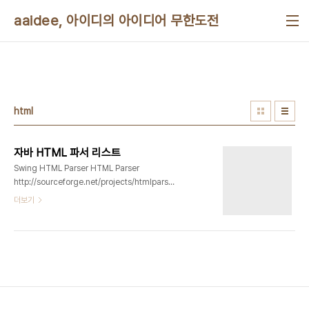
본문 바로가기
aaidee, 아이디의 아이디어 무한도전
html
자바 HTML 파서 리스트
Swing HTML Parser HTML Parser
http://sourceforge.net/projects/htmlparser/
CPL 1.0, LGPL Java Mozilla Html Parser
더보기
http://sourceforge.net/projects/mozillaparser/
MPL 1.1 jsoup http://jsoup.org/ MIT
http://stackoverflow.com/questions/3152138/what-
are-the-pros-and-cons-of-the-leading-
java-html-parsers XPath보다 편한 jQuery식
검색 지원 Jericho HTML Parser
http://sourceforge.net/projects/jerichohtml/
EPL, LGPL..