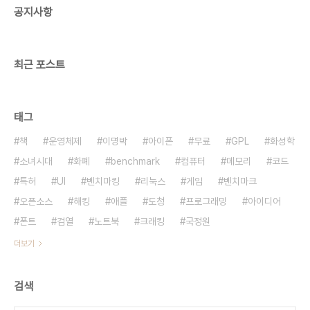
공지사항
최근 포스트
태그
책
운영체제
이명박
아이폰
무료
GPL
화성학
소녀시대
화폐
benchmark
컴퓨터
메모리
코드
특허
UI
벤치마킹
리눅스
게임
벤치마크
오픈소스
해킹
애플
도청
프로그래밍
아이디어
폰트
검열
노트북
크래킹
국정원
더보기
검색