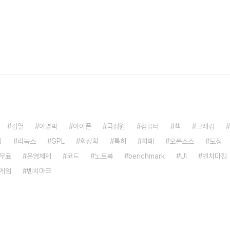
검열
이명박
아이폰
국정원
컴퓨터
책
크래킹
밍
리눅스
GPL
화성학
특허
화폐
오픈소스
도청
무료
운영체제
코드
노트북
benchmark
UI
벤치마킹
게임
벤치마크