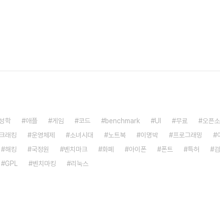
성학
애플
게임
코드
benchmark
UI
무료
오픈소
크래킹
운영체제
소녀시대
노트북
이명박
프로그래밍
해킹
국정원
벤치마크
화폐
아이폰
폰트
특허
검
GPL
벤치마킹
리눅스