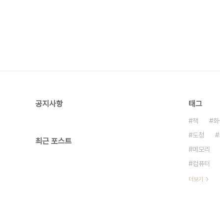
공지사항
태그
책
화
도청
최근 포스트
메모리
컴퓨터
더보기