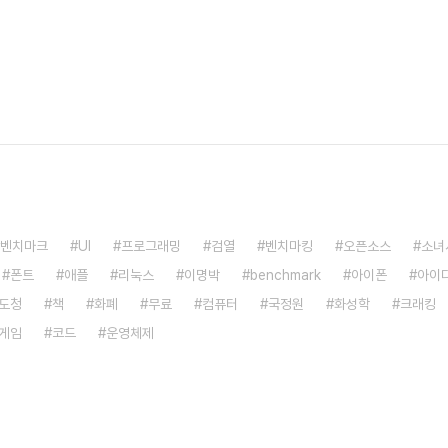
벤치마크
UI
프로그래밍
검열
벤치마킹
오픈소스
소녀
폰트
애플
리눅스
이명박
benchmark
아이폰
아이
도청
책
화폐
무료
컴퓨터
국정원
화성학
크래킹
게임
코드
운영체제