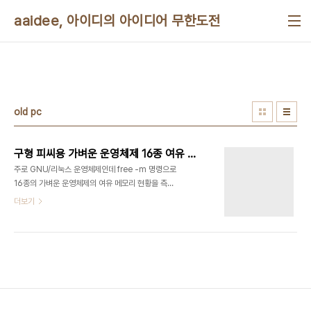
본문 바로가기
aaidee, 아이디의 아이디어 무한도전
old pc
구형 피씨용 가벼운 운영체제 16종 여유 메모리 비교
주로 GNU/리눅스 운영체제인데 free -m 명령으로
16종의 가벼운 운영체제의 여유 메모리 현황을 측정
했다.결론은 가벼운 GNU/리눅스 중에서 제일 많이
더보기
쓰이는 루분투를 쓸만하고, 인터넷이 늘 연결된 환경
에서는 CloudReady도 빠른 편이다.
BunsenLabs Linux PAE 32bit bl-hydrogen-
i386_20160710 램 155~182M 825free 사용
hdd 2.26G 사용 한글 메뉴 깨짐 lubuntu 32bit
16.04.1 126used 558free 4shared
314buff 727available firefox로 네이버 창 열
었을 때 290u 293f 8s 415b 558a