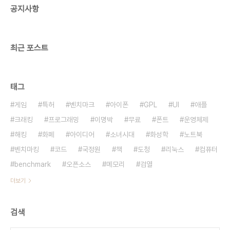
공지사항
archbang 200716-i686 83used 515free
shared 15 buff..
최근 포스트
태그
게임
특허
벤치마크
아이폰
GPL
UI
애플
크래킹
프로그래밍
이명박
무료
폰트
운영체제
해킹
화폐
아이디어
소녀시대
화성학
노트북
벤치마킹
코드
국정원
책
도청
리눅스
컴퓨터
benchmark
오픈소스
메모리
검열
더보기
검색