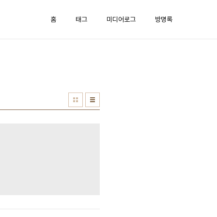
홈
태그
미디어로그
방명록
A%B8%B0%EB%B2%95