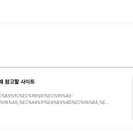
 때 참고할 사이트
iki/%EC%B5%9C%EC%98%81%EC%95%A0-
%98%A5_%EC%A4%91%EA%B5%AD%EC%96%B4_%ED%91%9C%E
s/zdt/ http://wakan.manga.cz/
s/pinyin4j/ http://code.google.com/p/pinyin4android/
hindict.php http://annotator.jiang-long.com/