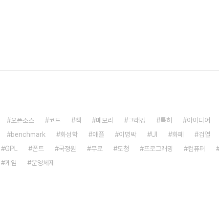
오픈소스
코드
책
메모리
크래킹
특허
아이디어
benchmark
화성학
애플
이명박
UI
화폐
검열
GPL
폰트
국정원
무료
도청
프로그래밍
컴퓨터
게임
운영체제