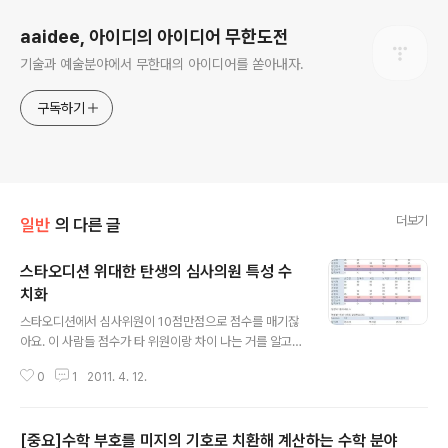
aaidee, 아이디의 아이디어 무한도전
기술과 예술분야에서 무한대의 아이디어를 쏟아내자.
구독하기
더보기
일반
의 다른 글
스타오디션 위대한 탄생의 심사의원 특성 수
치화
글 내용
스타오디션에서 심사위원이 10점만점으로 점수를 매기잖
아요. 이 사람들 점수가 타 위원이랑 차이 나는 거를 알고
싶습니다. 이 때 표준편차와 비교하면 될 것 같은데 많이 쓰
0
1
2011. 4. 12.
이는 방법이 있으면 구체적으로 알려주세요. 다른 평가방
법도 있으면 소개 바랍니다. 심사위원 점수 도표정리.jpg
시청자 결과는 안 나왔습니다. 어떤 투표 방식이 좋을까요?
[중요]수학 부호를 미지의 기호로 치환해 계산하는 수학 분야
투표 제도에 수학적 헛점 있다는 기사가 나왔습니다. htt