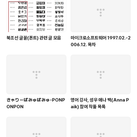
북조선 글꼴(폰트) 관련 글 모음
마이크로소프트웨어 1997.02.-2
006.12. 목차
きゃりーぱみゅぱみゅ-PONP
영어 강사, 성우 애나 백(Anna P
ONPON
aik) 참여 작품 목록