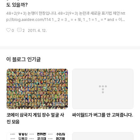
p://blog.aaidee.com/62 권리세 문자투표, ‘위대한 탄
도 있을까?
글 내용
생’ 탈락에 네티즌 논란 확산 http://news.naver.com/
48÷2(9+3) 논쟁이 한창입니다. 48÷2(9+3) 논란과 새로운 표기법 제안 htt
main/hotissue/read.nhn?mid=hot&sid1=106&cid
p://blog.aaidee.com/114 1 _ 2 = 3 _ = + 또, 1 _ 1 = 1 _ = * and ÷ 이런
=307151&iid=356622&oid=213&aid=0000093
수학 분야도 있나요? 2011.4.11 A = {+, -, *, /} x, y, z 는 A의 원소일 때, 1 x
348&ptype=011 "한..
0
2
2011. 4. 12.
6 y 4 z 3 = 21 이런 식이 있을 때, x, y, z가 *, *, - 임을 방정식 풀듯 유도하는
수학 분야가 있냐는 질문입니다. --- 이미 아시겠지만, 괴델의 불완전성 정리에
서는 기호들을 수로 맵핑하기도 하고, algebra 보시면 (R,+), (R,*) 이런거 나
옵니다. -kkb110 집합의 원소가 저런거면 group 도 아니고 일반적인 학부 대
수학에서 배우는 것은 아니지만,..
이 블로그 인기글
코에이 삼국지 게임 장수 얼굴 사
싸이월드가 버그를 안 고쳐줍니다.
진 모음