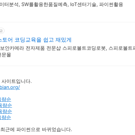
이터분석, SW를활용한품질예측, IoT센터기술, 파이썬활용
고
스토어 코딩교육을 쉽고 재밌게
3D,보안카메라 전자제품 전문샵 스피로볼트코딩로봇, 스피로볼트
전문몰
 사이트입니다.
bian.org/
용량순
용량순
용량순
용량순
 최근에 파이썬으로 바뀌었습니다.