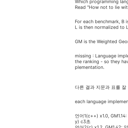
Which programming lang
Read "How not to lie wit
For each benchmark, B i
L is then normalized to 
GM is the Weighted Geom
missing : Language impl
the ranking - so they ha
plementation.
다른 결과 지문과 표를 잘 
each language impl
언어1(c++) x1.0, GM1.
y) c3초
언어2(c) x1.2, GM1.4