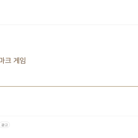
마크 게임
광고
육