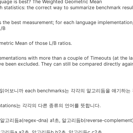
uage is best? The Weighted Geometric Mean
h statistics: the correct way to summarize benchmark result
s the best measurement; for each language implementation
L/B
etric Mean of those L/B ratios.
ementations with more than a couple of Timeouts (at the la
ve been excluded. They can still be compared directly aga
읽어보니까 each benchmarks는 각각의 알고리듬을 얘기하는
ementations는 각각의 다른 종류의 언어를 뜻합니다.
14: 알고리듬a(regex-dna) a1초, 알고리듬b(reverse-compleme
2: 알고리듬a a2초, 알고리듬b b2초, 알고리듬c c2초