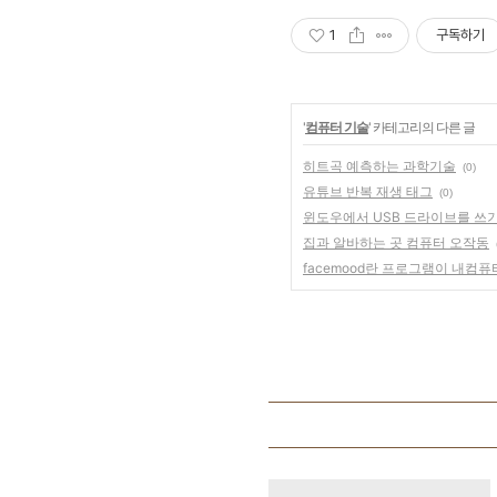
1
구독하기
'
컴퓨터 기술
' 카테고리의 다른 글
히트곡 예측하는 과학기술
(0)
유튜브 반복 재생 태그
(0)
윈도우에서 USB 드라이브를 쓰
집과 알바하는 곳 컴퓨터 오작동
facemood란 프로그램이 내컴