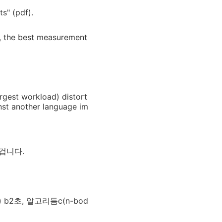
s" (pdf).
, the best measurement
rgest workload) distort
inst another language im
 겁니다.
nt) b2초, 알고리듬c(n-bod