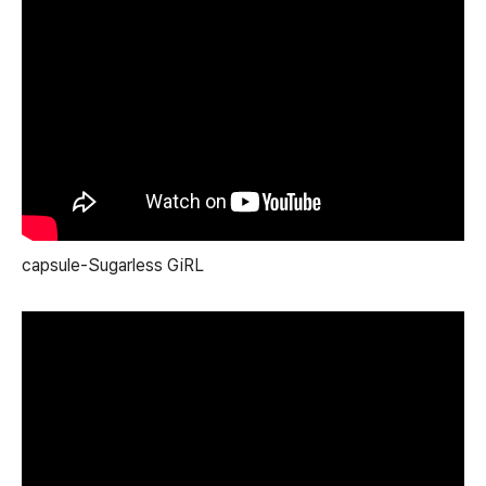
capsule-Sugarless GiRL