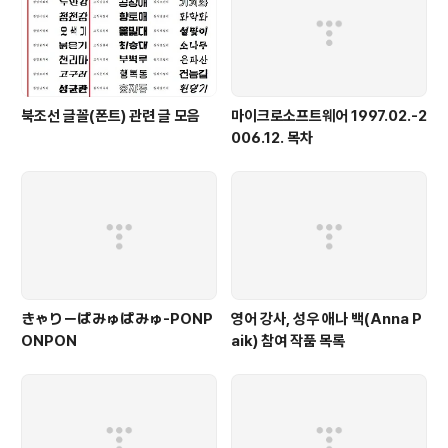
북조선 글꼴(폰트) 관련 글 모음
마이크로소프트웨어 1997.02.-2
006.12. 목차
きゃりーぱみゅぱみゅ-PONP
영어 강사, 성우 애나 백(Anna P
ONPON
aik) 참여 작품 목록