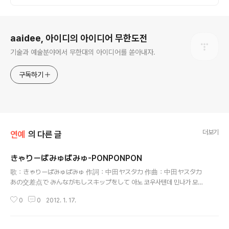
로그 정보
aaidee, 아이디의 아이디어 무한도전
기술과 예술분야에서 무한대의 아이디어를 쏟아내자.
구독하기
더보기
연예
의 다른 글
きゃりーぱみゅぱみゅ-PONPONPON
글 내용
歌：きゃりーぱみゅぱみゅ 作詞：中田ヤスタカ 作曲：中田ヤスタカ
あの交差点で みんながもしスキップをして 아노 코우사텐데 민나가 모시
스킷푸오 시테 저 교차점에 모두가 만약 스킵을 해서 もしあの街の真ん中で
0
0
2012. 1. 17.
手をつないで空を見上げたら 모시 아노 마치노 만나카데 테오 츠나이데 소
라오 미아게타라 만약 저 거리의 한 가운데 손을 잡고 하늘을 올려본다면 もし
もあの街のどこかで チャンスがつかみたいのなら 모시모 아노 마치노 도