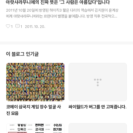
아랏샤라무니에의 진짜 뜻은 '그 사람은 아름답다'입니다
코카데 챤스가 츠카미타이노나라 만약 저 거리의 어딘가에서 찬스를 잡고 싶다
글 내용
면 まだ泣くのには早いよね ただ前に進むしかないわいやいや 마다 나쿠
2011년 10월 20일에 방영된 하이킥3 짧은 다리의 역습에서 김지원이 윤계상
노니와 하야이요네 타다 마에니 스스무시카나이와 이야 이야 아직 울기엔 일러
에게 아랏샤라무니에라는 르완다어 별명을 붙여줍니다. 방영 직후 전국적으로
그저 앞을 보고 나아갈 수 밖에 없어 PONPON 出して しまえばいいの 폰폰
뜻 찾기 레이스가 펼쳐졌는데 윤계상이 트위터에 미소천사란 답을 했다고 합니
다시테 시마에바이이노..
1
1
2011. 10. 20.
다. 기사까지 나왔지만 윤계상이 농담이었다고 밝혀 오보가 됐다는데 윤계상 트
위터가 뭔지 모르겠습니다. 구글 검색하면 딱 한 문서가 나옵니다. http://mor
ganinafrica.blogspot.com/2006/02/rwandan-dictionary-kinyarw
anda-english.html but it was either slang (arasharamnye or howe
ver you'd write that was a favourite...) or... 제가 트위터리언에게 물어
이 블로그 인기글
봤..
코에이 삼국지 게임 장수 얼굴 사
싸이월드가 버그를 안 고쳐줍니다.
진 모음