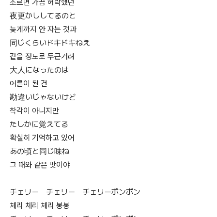
조르면 가끔 허락했던
夜更かししてるのと
늦게까지 안 자는 것과
同じくらいドキドキねえ
같을 정도로 두근거려
大人になったのは
어른이 된 건
勘違いじゃないけど
착각이 아니지만
たしかに覚えてる
확실히 기억하고 있어
あの頃と同じ味ね
그 때와 같은 맛이야
チェリー チェリー チェリーボンボン
체리 체리 체리 봉봉