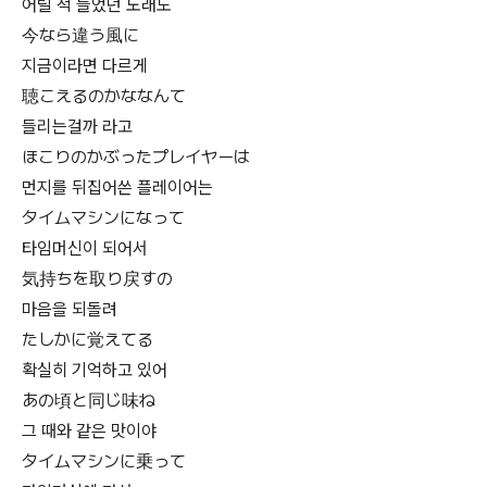
어릴 적 들었던 노래도
今なら違う風に
지금이라면 다르게
聴こえるのかななんて
들리는걸까 라고
ほこりのかぶったプレイヤーは
먼지를 뒤집어쓴 플레이어는
タイムマシンになって
타임머신이 되어서
気持ちを取り戻すの
마음을 되돌려
たしかに覚えてる
확실히 기억하고 있어
あの頃と同じ味ね
그 때와 같은 맛이야
タイムマシンに乗って