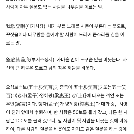
사람이 아무 잘못도 없는 사람을 나무람을 이르는 말.
我歌査唱(아가사창): 내가 부를 노래를 사돈이 부른다는 뜻으로,
꾸짖음이나 나무람을 들어야 할 사람이 도리어 큰소리를 침을 이
르는 말.
釜底笑鼎底(부저소정저): 가마솥 밑이 노구솥 밑을 비웃는다. 자
신의 큰 허물은 모르고 남의 작은 허물을 비웃다.
오십보백보(五十步笑百步, 중국어:五十步笑百步 또는五十笑
百): 《맹자(孟子)·양혜왕(梁惠王) 상(上)》에 나오는 격언 또는
우언(寓言)이다. 맹자(孟子)가 양혜왕(梁惠王)과 대화 중，사병
이 진영 앞에서 후퇴하여, 한 사람은 50보를 물러 갔고, 다른 한 사
람은 100보를 물러 갔으니, 앞 사람이 뒷 사람을 비웃는 것에 비유
하여, 다른 사람의 잘못을 비웃어도 자기도 같은 잘못을 하는 것에