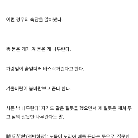
이런 경우의 속담을 알아봤다.
똥 묻은 개가 겨 묻은 개 나무란다.
가랑잎이 솔잎더러 바스락거린다고 한다.
겨울바람이 봄바람보고 춥다 한다.
사돈 남 나무란다: 자기도 같은 잘못을 했으면서 제 잘못은 제쳐 두
고 남의 잘못만 나무란다는 말.
賊反荷杖(적반하장): 도둑이 도리어 매를 든다는 뜻으로, 잘못한