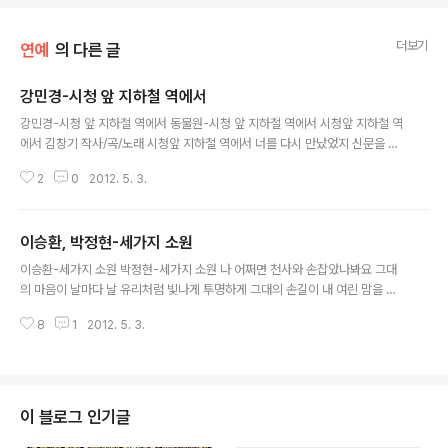
더보기
연예
의 다른 글
강민경-시청 앞 지하철 역에서
글 내용
강민경-시청 앞 지하철 역에서 동물원-시청 앞 지하철 역에서 시청앞 지하철 역
에서 김창기 작사/곡/노래 시청앞 지하철 역에서 너를 다시 만났었지 신문을 사
려 돌아섰을 때 너의 모습을 보았지 발 디딜 틈 없는 그 곳에서 너의 이름을 부를
2
0
2012. 5. 3.
때 넌 놀란 모습으로 음-- 너에게 다가가려 할 때에 난 누군가의 발을 밟았기에
커다란 웃음으로 미안하다 말해야 했었지 살아가는 얘기 변한 이야기 지루했던
날씨 이야기 밀려오는 추억으로 우린 쉽게 지쳐 갔지 그렇듯 더디던 시간이 우
이승환, 박정현-세가지 소원
리를 스쳐 지난 지금 너는 두 아이의 엄마라며 엷은 미소를 지었지 나의 생활을
글 내용
물었을 때 나는 허탈한 어깨 짓으로 어딘가 있을 무언가를 아직 찾고 있다 했지
이승환-세가지 소원 박정현-세가지 소원 나 어쩌면 천사와 손잡았나봐요 그대
언젠가 우리 다시 만나는 날엔 빛나는 열매를 보여준다 했지 우리의 영혼에 깊
의 마음이 날마다 날 유리처럼 빛나게 투명하게 그대의 손길이 내 여린 맘을 스
이 새겨진 그..
쳐지나갈때 나는 느끼죠 고마와요 사랑해요 그대를 위해 기도하죠 이루어 주소
8
1
2012. 5. 3.
서 첫번째 내 소원은 나없는 곳에서 아프지 말아요 언제라도 그대 지켜줄께요
건강해요 나의 사랑 내 모든걸 주어도 아쉬운 맘 그대는 알까요 고마와요 사랑
해요 그대를 위해 기도하죠 이루어 주소서 두번째 내 소원은 우리 힘들어도 속
이지 말아요 혹시라도 우리 어쩔수 없을땐 착한 거짓말만 해요 마지막으로 빌어
요 지금 잡은 두 손 놓지 않을께요 먼 훗날 우리 둘 함께 되는 날 꼭 한날 한시 되
이 블로그 인기글
기를 약속해요 가사가 예쁘네. 나는 언제쯤 이런 노래를 불러줄 사람이 생길까?