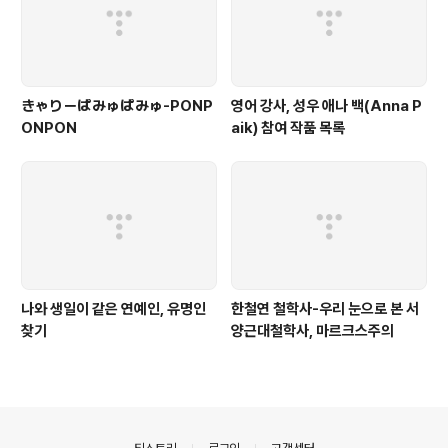
きゃりーぱみゅぱみゅ-PONP
영어 강사, 성우 애나 백(Anna P
ONPON
aik) 참여 작품 목록
나와 생일이 같은 연예인, 유명인
한철연 철학사-우리 눈으로 본 서
찾기
양근대철학사, 마르크스주의
의안내