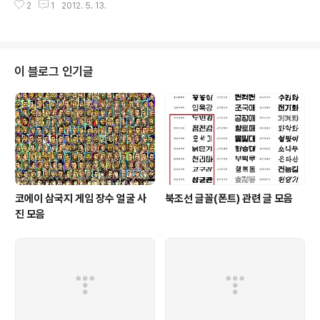
2
1
2012. 5. 13.
&nkey=201205122357061&mode=sub_view 2
012. 5. 13. 05:38 현재 효연 말실수 기사의 사진이 잘못
올라와있다. 비슷한 오보: 소녀시대, 최시중 방송통신위원
장을 멤버로 영입 이런 경우의 속담을 알아봤다. 똥 묻은 개
가 겨 묻은 개 나무란다. 가랑잎이 솔잎더러 바스락거린다
이 블로그 인기글
고 한다. 겨울바람이 봄바람보고 춥다 한다. 사돈 남 나무란
다: 자기도 같은 잘못을 했으면서 제 잘못은 제쳐 두고 남의
잘못만 나무란다는 말. 賊反荷杖(적반하장): 도둑이 도리
어 매를 든다는 뜻으로, 잘못한 ..
코에이 삼국지 게임 장수 얼굴 사
북조선 글꼴(폰트) 관련 글 모음
진 모음