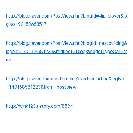
http://blog.naver.com/PostView.nhn?blogId=4ip_clover&lo
gNo=90152663517
http://blog.naver.com/PostView.nhn?blogId=nestbuilding&
logNo=140168581223&redirect=Dlog&widgetTypeCall=tr
ue
http://blog.naver.com/nestbuilding?Redirect=Log&logNo
=140168581223&from=postView
http://wink123.tistory.com/8594