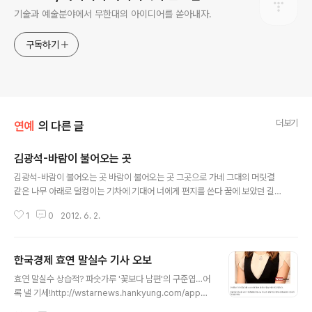
기술과 예술분야에서 무한대의 아이디어를 쏟아내자.
구독하기
더보기
연예
의 다른 글
김광석-바람이 불어오는 곳
글 내용
김광석-바람이 불어오는 곳 바람이 불어오는 곳 그곳으로 가네 그대의 머릿결
같은 나무 아래로 덜컹이는 기차에 기대어 너에게 편지를 쓴다 꿈에 보았던 길
그 길에 서있네 설레임과 두려움으로 불안한 행복이지만 우리가 느끼며 바라볼
1
0
2012. 6. 2.
하늘과 사람들 힘겨운 날 들도 있지만 새로운 꿈 들을 위해 바람이 불어 오는 곳
그 곳으로 가네 햇살이 눈부신 곳 그 곳으로 가네 바람에 내 몸 맡기고 그 곳으로
가네 출렁이는 파도에 흔들려도 수평선을 바라보며 햇살이 웃고 있는 곳 그 곳
한국경제 효연 말실수 기사 오보
으로 가네 나뭇잎이 손짓하는 곳 그 곳으로 가네 휘파람 불며 걷다가 너를 생각
글 내용
해 너의 목소리가 그리워도 뒤돌아 볼 수 는 없지 바람이 불어 오는 곳 그 곳으로
효연 말실수 상습적? 파숫가루 '꽃보다 남편'의 구준엽…어
가네 평점: 4.5점 와 알리가 부른 거 멋있다.
록 낼 기세!http://wstarnews.hankyung.com/apps/
news?popup=0&nid=01&c1=01&c2=01&c3=00