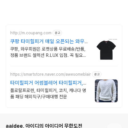
http://m.coupang.com
광고
쿠팡 타미힐피거 매일 오픈되는 와우회
원 특가
쿠팡, 와우회원은 로켓상품 무료배송/반품,
정품 브랜드 셀렉션 R.LUX 입점. 꼭 필요한
제품은 쿠팡에서 더 저렴하게, 로켓배송으로
더 빠르게!
https://smartstore.naver.com/awesomeblair
광고
타미힐피거 어썸블레어 타미힐피거,폴
로직구는 어썸
폴로랄프로렌, 타미힐피거, 코치, 캐나다 명
품 패딩 해외직구/구매대행 전문
로그 정보
aaidee, 아이디의 아이디어 무한도전