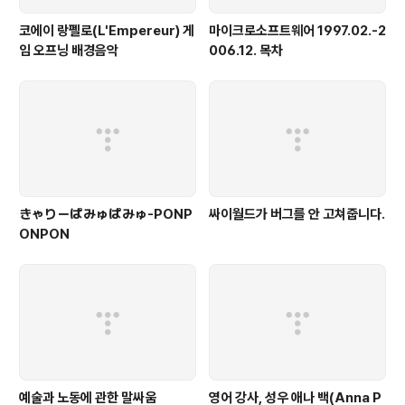
코에이 랑펠로(L'Empereur) 게
마이크로소프트웨어 1997.02.-2
임 오프닝 배경음악
006.12. 목차
きゃりーぱみゅぱみゅ-PONP
싸이월드가 버그를 안 고쳐줍니다.
ONPON
예술과 노동에 관한 말싸움
영어 강사, 성우 애나 백(Anna P