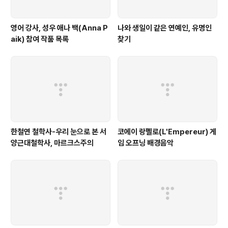
영어 강사, 성우 애나 백(Anna P
나와 생일이 같은 연예인, 유명인
aik) 참여 작품 목록
찾기
한철연 철학사-우리 눈으로 본 서
코에이 랑펠로(L'Empereur) 게
양근대철학사, 마르크스주의
임 오프닝 배경음악