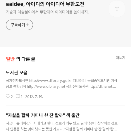
aaidee, 아이디의 아이디어 무한도전
기술과 예술분야에서 무한대의 아이디어를 쏟아내자.
구독하기
더보기
일반
의 다른 글
도서관 모음
글 내용
국가전자도서관 http://www.dlibrary.go.kr 디브러리, 국립중앙도서관 지식
정보 통합검색 http://www.dibrary.net 국회전자도서관http://dl.nanet.g
o.kr 서울시 통합 평생학습관, 도서관http://lib.sen.go.kr 서울특별시 도서관
2
1
2012. 7. 19.
길잡이http://lib.seoul.go.kr 서울특별시 종합자료관http://src.seoul.go.
kr 성동구립도서관https://www.sdlib.or.kr 동대문도서관http://ddmlib.s
en.go.kr 동대문정보화도서관http://www.l4d.or.kr 광진구립도서관http://
"자살을 할까 커피나 한 잔 할까" 책 출간
www.gwangjinlib.seoul.kr 강동구립도서관 http://www.gdlibrary.or.kr
글 내용
서울중구 통합전자도서관htt..
지금이 큐레이션의 시대라고 한다. 정보가 너무 많고 밑바닥부터 창작하는 것보
다 인용을 하는 것이 낫다는 뜻인 가보다. "자살을 할까 커피나 한 잔 할까"란 책