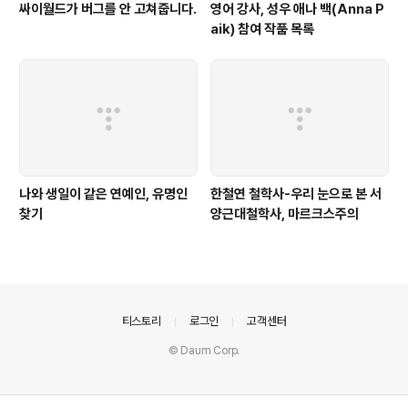
싸이월드가 버그를 안 고쳐줍니다.
영어 강사, 성우 애나 백(Anna P
aik) 참여 작품 목록
나와 생일이 같은 연예인, 유명인
한철연 철학사-우리 눈으로 본 서
찾기
양근대철학사, 마르크스주의
의안내
티스토리
로그인
고객센터
© Daum Corp.