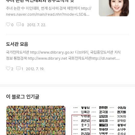
추녀 논란 미인대회와 승부조작의 맛
글 내용
추녀 논란 中 미인대회, 번개 심사에 검색 제한까지 http://
news.naver.com/main/read.nhn?mode=LSD&mi
d=sec&sid1=104&oid=073&aid=0002152905
0
0
2012. 7. 22.
"중국 대표 미녀 도시 충칭(重慶)시의 한 미인 대회 수상자
가 못생겼다는 이유로 논란이 일고 있는 가운데 당시 방청
석에 있던 한 관객이 심사 과정 목격담을 전해 비리 의혹이
도서관 모음
증폭되고 있다. 천 씨의 증언이 비리 의혹에 더욱 힘을 실은
글 내용
까닭이다. 게다가 13일 현재 '충칭'을 포함해 충칭 미인 대
국가전자도서관 http://www.dlibrary.go.kr 디브러리, 국립중앙도서관 지식
회와 관련된 단어에 대한 웨이보(중국판 트위터) 검색도 제
정보 통합검색 http://www.dibrary.net 국회전자도서관http://dl.nanet.g
한돼 막강한 배후 세력이 있는 것이 아니냐는 의심까지 일
o.kr 서울시 통합 평생학습관, 도서관http://lib.sen.go.kr 서울특별시 도서관
고 있다. 미적 감성으로 부패를 탐지할 수 있습니다. 한국
2
1
2012. 7. 19.
길잡이http://lib.seoul.go.kr 서울특별시 종합자료관http://src.seoul.go.
미인 대회도 못 생긴 사자머리 아가씨들이 ..
kr 성동구립도서관https://www.sdlib.or.kr 동대문도서관http://ddmlib.s
en.go.kr 동대문정보화도서관http://www.l4d.or.kr 광진구립도서관http://
www.gwangjinlib.seoul.kr 강동구립도서관 http://www.gdlibrary.or.kr
서울중구 통합전자도서관htt..
이 블로그 인기글