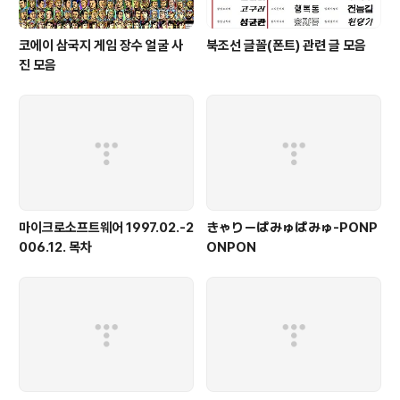
코에이 삼국지 게임 장수 얼굴 사
북조선 글꼴(폰트) 관련 글 모음
진 모음
마이크로소프트웨어 1997.02.-2
きゃりーぱみゅぱみゅ-PONP
006.12. 목차
ONPON