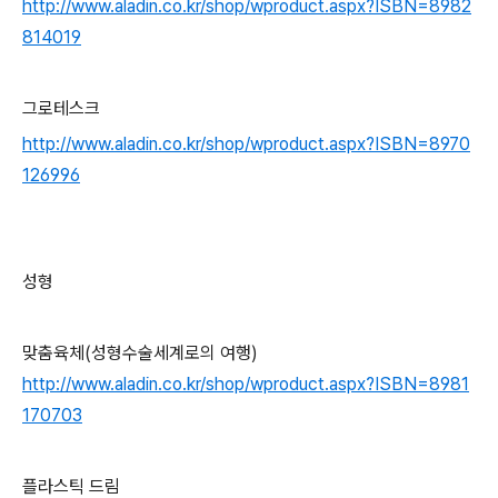
http://www.aladin.co.kr/shop/wproduct.aspx?ISBN=8982
814019
그로테스크
http://www.aladin.co.kr/shop/wproduct.aspx?ISBN=8970
126996
성형
맞춤육체(성형수술세계로의 여행)
http://www.aladin.co.kr/shop/wproduct.aspx?ISBN=8981
170703
플라스틱 드림