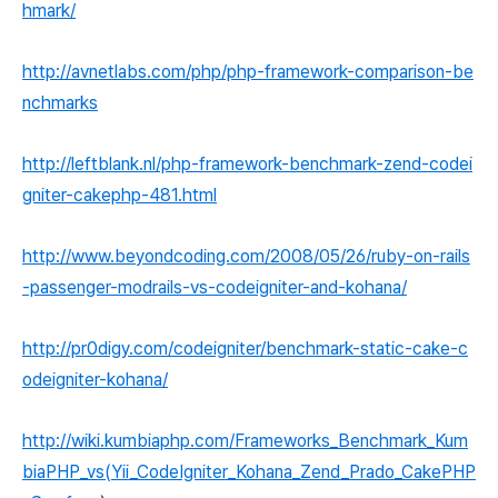
hmark/
http://avnetlabs.com/php/php-framework-comparison-be
nchmarks
http://leftblank.nl/php-framework-benchmark-zend-codei
gniter-cakephp-481.html
http://www.beyondcoding.com/2008/05/26/ruby-on-rails
-passenger-modrails-vs-codeigniter-and-kohana/
http://pr0digy.com/codeigniter/benchmark-static-cake-c
odeigniter-kohana/
http://wiki.kumbiaphp.com/Frameworks_Benchmark_Kum
biaPHP_vs(Yii_CodeIgniter_Kohana_Zend_Prado_CakePHP