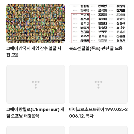
코에이 삼국지 게임 장수 얼굴 사
북조선 글꼴(폰트) 관련 글 모음
진 모음
코에이 랑펠로(L'Empereur) 게
마이크로소프트웨어 1997.02.-2
임 오프닝 배경음악
006.12. 목차