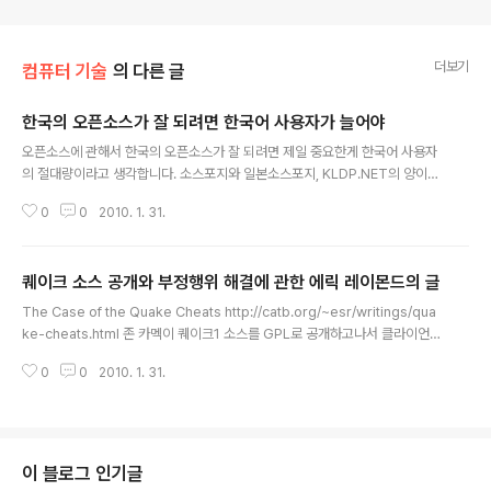
더보기
컴퓨터 기술
의 다른 글
한국의 오픈소스가 잘 되려면 한국어 사용자가 늘어야
글 내용
오픈소스에 관해서 한국의 오픈소스가 잘 되려면 제일 중요한게 한국어 사용자
의 절대량이라고 생각합니다. 소스포지와 일본소스포지, KLDP.NET의 양이나
컴퓨터 출판량 차이도 우선적으로 그 나라 언어 사용자와 비례할 것 같습니다.
0
0
2010. 1. 31.
OS사용자, 언어 사용자, 프로젝트 수의 상관관계를 누가 논문으로 만들어줬으
면 좋겠습니다. 인터넷에서 일본어 번역은 있는데 한국어는 없어서 불편한 이유
도 네트워크의 가치는 노드의 제곱에 비례한다는 멧칼프의 법칙이 적용된다고
퀘이크 소스 공개와 부정행위 해결에 관한 에릭 레이몬드의 글
생각합니다. 일본 인구는 남한의 세배지만 제곱차는 더 큽니다. 특히 소스는 임
글 내용
계치가 있어서 그 임계치만 넘으면 두 나라간의 양 차이가 확 벌어질 것 같습니
The Case of the Quake Cheats http://catb.org/~esr/writings/qua
다. 물론 책의 경우 불법복제율이나 대학교 강의 등이 변수로 작용하기도 할 것
ke-cheats.html 존 카멕이 퀘이크1 소스를 GPL로 공개하고나서 클라이언트
같습니다. 따라서 한국 오픈..
의 부정행위를 막을 수 있는 방법이 없다고 말한 얘기입니다. 부정행위를 막기
0
0
2010. 1. 31.
위해 독점소스로 체크섬 검사하는 프로그램을 만들어야 한다고 했다네요. 에릭
레이몬드는 그렇지 않다고 말했는데요. 클라이언트 소스가 공개되어있건 독점
이건 간에 서버는 클라이언트를 못 믿는다고 가정하에 만들어야된다고 합니다.
그게 바로 암호학자들이 인정하는 accidentally secure by obscurity, but
robustly secure by design이라고 합니다. 불투명하게 임시로 보호하지 말
이 블로그 인기글
고 안전하게 디자인상으로 보호..