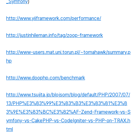
_Symfony
)
http://www.yiiframework.com/performance/
http://justinhileman.info/tag/zoop-framework
http://www-users.mat.uni.torun.pl/~tomahawk/summary.p
hp
http://www.doophp.com/benchmark
http://www.tsujita.jp/blojsom/blog/default/PHP/2007/07/
13/PHP%E3%83%99%E3%83%B3%E3%83%81%E3%8
3%9E%E3%83%BC%E3%82%AF-Zend-Framework-vs-S
ymfony-vs-CakePHP-vs-CodeIgniter-vs-PHP-on-TRAX.h
tml