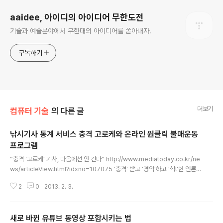
aaidee, 아이디의 아이디어 무한도전
기술과 예술분야에서 무한대의 아이디어를 쏟아내자.
구독하기
더보기
컴퓨터 기술
의 다른 글
낚시기사 통계 서비스 충격 고로케와 온라인 원클릭 불매운동
프로그램
글 내용
“충격 ‘고로케’ 기사, 다음에선 안 건다” http://www.mediatoday.co.kr/ne
ws/articleView.html?idxno=107075 '충격' 받고 '경악'하고 '헉!'한 언론
사들 http://www.sisainlive.com/news/articleView.html?idxno=1551
2
0
2013. 2. 3.
4 “헉, 이런 숨막히는 뉴스가”…충격 고로케 http://www.bloter.net/archiv
es/140185 선정적인 제목으로 낚시질하는 신문사의 기사 중 자주 쓰이는 표
현을 검색해서 통계를 내고 상도 주는 풍자 사이트가 인기라고 합니다. 현재 검
새로 바뀐 유튜브 동영상 포함시키는 법
색어는 다음과 같습니다. "충격 경악 결국 멘붕 이럴수가 알고보니 무슨일 살아