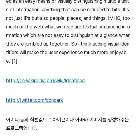
ed as an easy means of visually distinguishing multiple unit
s of information, anything that can be reduced to bits. It's
not just IPs but also people, places, and things. IMHO, too
much of the web what we read are textual or numeric info
rmation which are not easy to distinguish at a glance when
they are jumbled up together. So I think adding visual iden
tifiers will make the user experience much more enjoyabl
e."[1]
http://en.wikipedia.org/wiki/Identicon
http://twitter.com/donpark
아이피 등의 식별값으로 아이콘이나 아바타 이미지를 생성해주는
프로그램입니다.