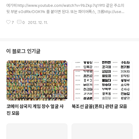
글 내용
있네 폭소 속보 헉! 몸매 미모 숨막히는 얼짱女 최근한온라인커뮤니티" 좋은 ..
여기에 http://www.youtube.com/watch?v=9bZkp7q19f0 같은 주소의
뒷 부분 sGdRkrDGK9k 를 붙이면 된다. 또는 파이어폭스, 크롬http://users
cripts.org/scripts/show/153875 또는 인터넷익스플로러http://nuridol.
7
0
2012. 12. 11.
net/ut_convert.html 사파리를 이용한다.
이 블로그 인기글
코에이 삼국지 게임 장수 얼굴 사
북조선 글꼴(폰트) 관련 글 모음
진 모음