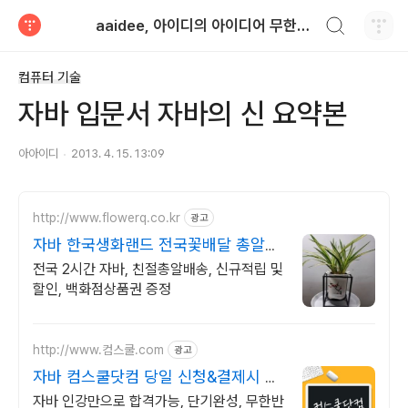
검색하기
aaidee, 아이디의 아이디어 무한도전
티스토리
컴퓨터 기술
자바 입문서 자바의 신 요약본
아아이디
2013. 4. 15. 13:09
http://www.flowerq.co.kr
광고
자바 한국생화랜드 전국꽃배달 총알배
송
전국 2시간 자바, 친절총알배송, 신규적립 및
할인, 백화점상품권 증정
http://www.컴스쿨.com
광고
자바 컴스쿨닷컴 당일 신청&결제시 기
프티콘!
자바 인강만으로 합격가능, 단기완성, 무한반