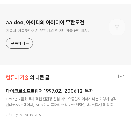
로그 정보
aaidee, 아이디의 아이디어 무한도전
기술과 예술분야에서 무한대의 아이디어를 쏟아내자.
구독하기
더보기
컴퓨터 기술
의 다른 글
마이크로소프트웨어 1997.02.-2006.12. 목차
글 내용
1997년 2월호 목차 객원 편집장 컬럼 어느 유통업자 이야기 나는 이렇게 생각
한다 56K모뎀이냐, ISDN이냐 독자의 소리 마소 열람실 내가선택한책 상용소
프트웨어 새로나온 책 인터넷자료방 하드웨어 CD타이틀 광장 Tool Watch 신
1
2
2013. 4. 9.
기술 탐험 ECP모드 운영체제 BRE&ERE[5] 원리구현 메일 클라이언트 제작
[마지막회]-POP로 인터넷 우체국 윈도우95 기본컨트롤을 내맘대로[1]-서브
클래싱 음성인식 기술의 현재와 미래, 그리고 응용[마지막회]-음성인식 인트라