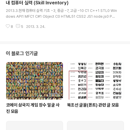
내 컴퓨터 실력 (Skill Inventory)
빌더로 구축하는 인트라넷[2]-인트라빌더 내부 탐험 한글 전자사전 개발과 응
글 내용
용-한글전자사전 C파워 프로그래밍-신문 검색 시스템, NRS[1] HTML 문서
2013.3.현재 컴퓨터 실력 기초 ~3, 중급 ~7, 고급 ~10 C1 C++1 STL0 Win
를 DB로 관리하자[2]-IE3의 캐시구조 OpenGL로 3D세상을 연다[1]-3DS
dows API1 MFC1 C#1 Object C0 HTML51 CSS2 JS1 node.js0 PHP
규격 ..
1 XE1 Wordpress1 CodeIgniter1 SQL1 Java2 Android1 Scala0 Pyt
8
5
2013. 3. 24.
hon1 Django0 Ruby0 Perl0 Delphi0 Linux2 bash1 Windows2 Asse
mbly1 Visual Basic1 Visual Basic.NET0 LISP0 Haskell0 F#0 Forth0
Operating System1 Computer Networks1 Data Structure1 Algorit
hm0 Artificial Intelligence0 Discrete Mathem..
이 블로그 인기글
코에이 삼국지 게임 장수 얼굴 사
북조선 글꼴(폰트) 관련 글 모음
진 모음