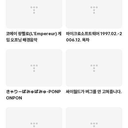
코에이 랑펠로(L'Empereur) 게
마이크로소프트웨어 1997.02.-2
임 오프닝 배경음악
006.12. 목차
きゃりーぱみゅぱみゅ-PONP
싸이월드가 버그를 안 고쳐줍니다.
ONPON