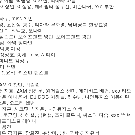
 유희열, 박남정, 이해인, 티아라 아름
 이상인, 이상용, 체리필터 정우진, 미란다커, exo 루한
우, miss A 민
혜영, 초신성 광수, 티아라 류화영, 남녀공학 한빛효영
 선수, 최백호, 오나미
(탤런트), 보이프렌드 영민, 보이프렌드 광민
재범, 아역 정다빈
 빅뱅 대성
정성호, 송해, miss A 페이
인피니트 김성규
우마 서먼
역 정윤석, 커스틴 던스트
2AM 이창민, 박칼린
심지호, 2AM 정진운, 원더걸스 선미, 데이비드 베컴, exo 타오
나경은 아나운서, DJ DOC 이하늘, 하수빈, 나인뮤지스 이유애린
소은, 오드리 햅번
 김지훈, 시크릿 송지은, 나인뮤지스 이샘
, 문근영, 신해철, 심현섭, 조지 클루니, 씨스타 다솜, exo 백현
 애프터스쿨 레이나
 김용건
 배우 김지훈, 장희진, 추상미, 남녀공학 천지유성