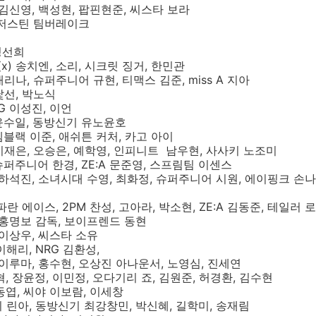
, 김신영, 백성현, 팝핀현준, 씨스타 보라
, 저스틴 팀버레이크
 정선희
(x) 송치엔, 소리, 시크릿 징거, 한민관
채리나, 슈퍼주니어 규현, 티맥스 김준, miss A 지아
낯선, 박노식
RG 이성진, 이언
 윤수일, 동방신기 유노윤호
 엠블랙 이준, 애쉬튼 커처, 카고 아이
 이재은, 오승은, 예학영, 인피니트 남우현, 사사키 노조미
 슈퍼주니어 한경, ZE:A 문준영, 스프림팀 이센스
, 하석진, 소녀시대 수영, 최화정, 슈퍼주니어 시원, 에이핑크 손
 파란 에이스, 2PM 찬성, 고아라, 박소현, ZE:A 김동준, 테일러 
, 홍명보 감독, 보이프렌드 동현
 이상우, 씨스타 소유
이해리, NRG 김환성,
, 이루마, 홍수현, 오상진 아나운서, 노영심, 진세연
혁, 장윤정, 이민정, 오다기리 죠, 김원준, 허경환, 김수현
신동엽, 씨야 이보람, 이세창
희 린아, 동방신기 최강창민, 박신혜, 길학미, 송재림