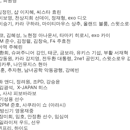
, 최원영
 김정민, 샵 이지혜, 씨스타 효린
 이보영, 천상지희 선데이, 정재형, exo 디오
, 이승기, 카라 구하라, 마이티마우스 상추, 올랜드 블룸, 스윗소
코, 김혜성, 노현정 아나운서, 타마키 히로시, exo 카이
PM 준수, 김정렬, 김창숙, F4 주효천
 아역 주혜린
, 환희, 슈퍼주니어 강인, 태군, 금보라, 유키스 기섭, 부활 서재혁
 강동원, 카라 강지영, 전두환 대통령, 2ne1 공민지, 스윗소로우 
 히카루, 나인뮤지스 현아
김정훈, 추자현, 남녀공학 악동광행, 강예빈
화 앤디, 정려원, 조PD, 강승윤
김광석, X-JAPAN 히스
서, 사샤 피보바라보
, 기성용 선수
 2PM 준호, 사쿠라이 쇼 (아라시)
 동방신기 영웅재중
 장미희, 임호, 안정환 선수, 임심여
 일라이저 우드, 선우
 윈프리, 하이도