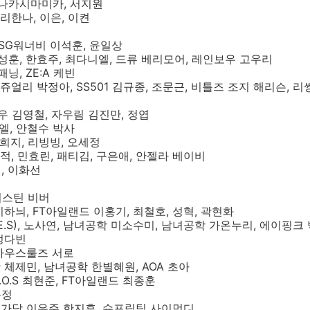
, 나카시마미카, 서지원
 리한나, 이은, 이켠
, SG워너비 이석훈, 윤일상
강성훈, 한효주, 최다니엘, 드류 베리모어, 레인보우 고우리
닝, ZE:A 케빈
 쥬얼리 박정아, SS501 김규종, 조문근, 비틀즈 조지 해리슨, 리
배우 김영철, 자우림 김진만, 정엽
씨엘, 안철수 박사
노희지, 리빙빙, 오세정
이적, 민효린, 패티김, 구은애, 안젤라 베이비
, 이화선
 저스틴 비버
 이하늬, FT아일랜드 이홍기, 최철호, 성혁, 곽현화
.E.S), 노사연, 남녀공학 미소수미, 남녀공학 가온누리, 에이핑크
 정다빈
 하우스룰즈 서로
활 체제민, 남녀공학 한별혜원, AOA 초아
V.O.S 최현준, FT아일랜드 최종훈
은정
 무가당 이은주 한지후, 슈프림팀 사이먼디