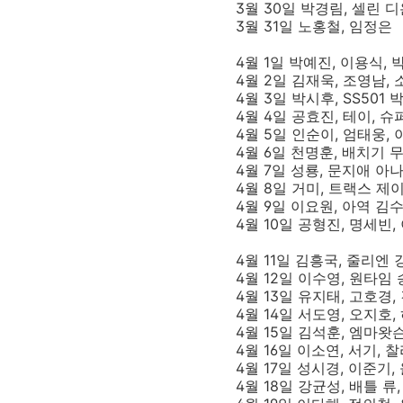
3월 30일 박경림, 셀린 
3월 31일 노홍철, 임정은
4월 1일 박예진, 이용식,
4월 2일 김재욱, 조영남, 
4월 3일 박시후, SS501
4월 4일 공효진, 테이, 
4월 5일 인순이, 엄태웅, 
4월 6일 천명훈, 배치기 
4월 7일 성룡, 문지애 아
4월 8일 거미, 트랙스 제
4월 9일 이요원, 아역 
4월 10일 공형진, 명세빈,
4월 11일 김흥국, 줄리엔 
4월 12일 이수영, 원타임 
4월 13일 유지태, 고호경,
4월 14일 서도영, 오지호
4월 15일 김석훈, 엠마왓
4월 16일 이소연, 서기, 
4월 17일 성시경, 이준기
4월 18일 강균성, 배틀 