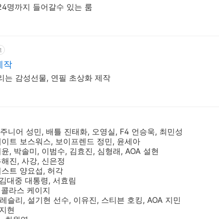
24명까지 들어갈수 있는 룸
고
제작
리는 감성선물, 연필 초상화 제작
퍼주니어 성민, 배틀 진태화, 오영실, F4 언승욱, 최민성
 케이트 보스워스, 보이프렌드 정민, 윤세아
지윤, 박솔미, 이범수, 김효진, 심형래, AOA 설현
유해진, 사강, 신은정
 비스트 양요섭, 허각
 김대중 대통령, 서효림
 니콜라스 케이지
레슬리, 설기현 선수, 이유진, 스티븐 호킹, AOA 지민
남지현