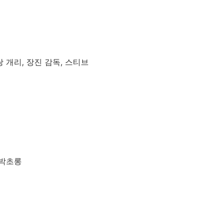
쌍 개리, 장진 감독, 스티브
 박초롱