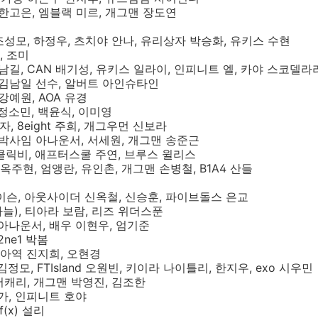
, 한고은, 엠블랙 미르, 개그맨 장도연
 조성모, 하정우, 츠치야 안나, 유리상자 박승화, 유키스 수현
, 조미
 김남길, CAN 배기성, 유키스 일라이, 인피니트 엘, 카야 스코델
, 김남일 선수, 알버트 아인슈타인
 강예원, AOA 유경
 정소민, 백윤식, 이미영
, 8eight 주희, 개그우먼 신보라
, 박사임 아나운서, 서세원, 개그맨 송준근
 클릭비, 애프터스쿨 주연, 브루스 윌리스
 옥주현, 엄앵란, 유인촌, 개그맨 손병철, B1A4 산들
메이슨, 아웃사이더 신옥철, 신승훈, 파이브돌스 은교
늘), 티아라 보람, 리즈 위더스푼
 아나운서, 배우 이현우, 엄기준
2ne1 박봄
, 아역 진지희, 오현경
김정모, FTIsland 오원빈, 키이라 나이틀리, 한지우, exo 시우민
어캐리, 개그맨 박영진, 김조한
가가, 인피니트 호야
f(x) 설리