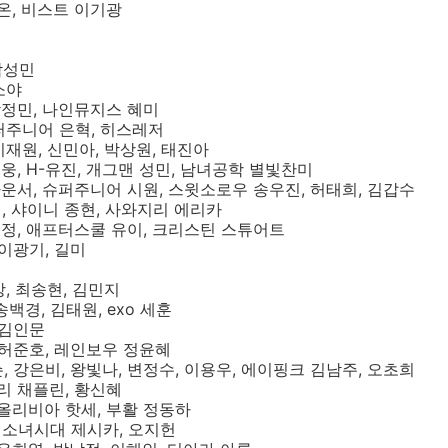
디온, 비스트 이기광
 박성민
소야
 박정민, 나인뮤지스 혜미
슈퍼주니어 은혁, 히스레저
이재원, 신민아, 박상원, 태진아
무웅, H-유진, 개그맨 성민, 남녀공학 별빛찬미
나운서, 슈퍼주니어 시원, 스윗소로우 송우진, 허태희, 김갑수
이, 샤이니 종현, 사와지리 에리카
김수정, 애프터스쿨 유이, 크리스틴 스튜어트
 이광기, 길미
강, 최송현, 김민지
송백경, 김태원, exo 세훈
 김인문
, 허준호, 레인보우 정윤혜
슨, 강은비, 왕빛나, 변정수, 이용우, 에이핑크 김남주, 오초희
찰리 채플린, 황신혜
, 올리비아 핫세, 부활 정동하
류, 소녀시대 제시카, 오지헌