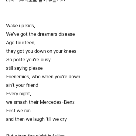
다시 집구석으로 밀어 넣을거야
Wake up kids,
We've got the dreamers disease
Age fourteen,
they got you down on your knees
So polite you're busy
still saying please
Frienemies, who when you're down
ain't your friend
Every night,
we smash their Mercedes-Benz
First we run
and then we laugh 'till we cry