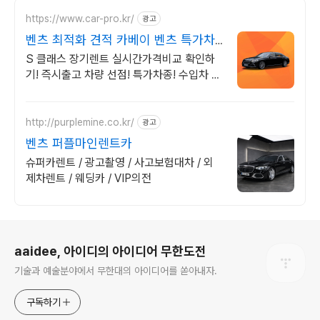
https://www.car-pro.kr/
광고
벤츠 최적화 견적 카베이 벤츠 특가차
량 무료견적
S 클래스 장기렌트 실시간가격비교 확인하
기! 즉시출고 차량 선점! 특가차종! 수입차 최
대 할인 견적! 온라인계약! 최적가 프로모션
차량 빠른출고 선점하세요.
http://purplemine.co.kr/
광고
벤츠 퍼플마인렌트카
슈퍼카렌트 / 광고촬영 / 사고보험대차 / 외
제차렌트 / 웨딩카 / VIP의전
로그 정보
aaidee, 아이디의 아이디어 무한도전
기술과 예술분야에서 무한대의 아이디어를 쏟아내자.
구독하기