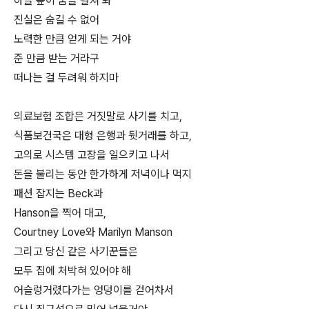
하늘 높이 꿈을 펼쳐 봐
진실은 숨길 수 없어
노력한 만큼 얻게 되는 거야
준 만큼 받는 거라구
떠나는 걸 두려워 하지마
의료보험 조합은 거짓말로 사기를 치고,
식품보건국은 대형 은행과 뒷거래를 하고,
고의로 시스템 고장을 일으키고 나서
돈을 불리는 동안 한가하게 저녁이나 먹지
패션 잡지는 Beck과
Hanson을 찍어 대고,
Courtney Love와 Marilyn Manson
그리고 당신 같은 사기꾼들은
모두 집에 처박혀 있어야 해
어슬렁거렸다가는 엉덩이를 걷어차서