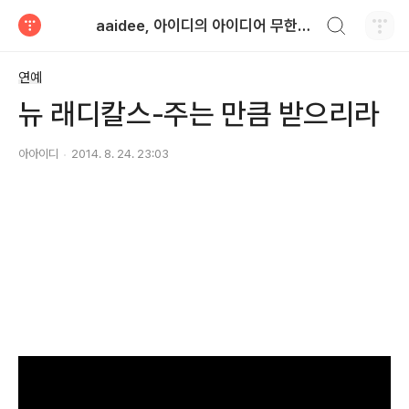
검색하기
aaidee, 아이디의 아이디어 무한도전
티스토리
연예
뉴 래디칼스-주는 만큼 받으리라
아아이디
2014. 8. 24. 23:03