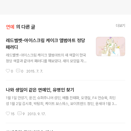
더보기
연예
의 다른 글
레드벨벳-아이스크림 케이크 앨범아트 정당
패러디
글 내용
레드벨벳-아이스크림 케이크 앨범아트의 새 색깔이 한국
정당 색깔과 같아서 패러디를 해보았다. 새의 모양을 자세
히 보면 정당의 피아이(Political Identity)의 모양과 묘하
0
0
2015. 7. 7.
게 비슷하다. 레드벨벳은 줄여서 레벨이라고도 부른다. 내
일은 소녀시대의 신곡 파티(Party)가 발표되는 날이다. 티
저를 들어보니 노래가 좋아서 기대가 크다. 김프(Gimp)용
나와 생일이 같은 연예인, 유명인 찾기
xcf 파일
글 내용
1월 1일 안성기, 윤건, 슈퍼주니어 성민, 배틀 진태화, 오영실, F4 언승욱, 최민
성 1월 2일 김시후, 박탐희, 케이트 보스워스, 보이프렌드 정민, 윤세아 1월 3일
윤형빈, 이완, 박지윤, 박솔미, 이범수, 김효진, 심형래, AOA 설현 1월 4일 송은
15
9
2013. 9. 17.
이, 강혜정, 유해진, 사강, 신은정 1월 5일 장서희, 윤소이, 비스트 양요섭, 허각
1월 6일 에픽하이 미쓰라, 김대중 대통령, 서효림 1월 7일 공현주, 임주은, 니콜
라스 케이지 1월 8일 박진희, 엘비스 프레슬리, 설기현 선수, 이유진, 스티븐 호