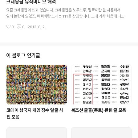
크레용팝 뮤직비디오 해석
킹, AOA 지민 1월 9일 이연희, 포미닛 남지현 1월 10일 이기찬, 브라이언, 최
글 내용
원영 1월 11일 손예진, 이매리, 김정민, 샵 이지혜, 씨스타 효린 1월 12일 바비
요즘 크레용팝이 뜨고 있습니다. 크레용팝은 노무노무, 쩔뚝이란 말 사용해서
킴, 김사랑, 이보영, 천상..
일베 논란이 있었죠. 빠빠빠란 노래는 111을 상징합니다. 노래 가사 처음에 다같
이 원-빠빠빠빠 빠빠빠빠 다같이 투 이런 부분이 있는데 빠가 1이란 뜻입니다.
0
0
2013. 8. 2.
유튜브에 나온 빠빠빠 영어 제목은 bar bar bar입니다. 뮤비에 1자와 0자를
상징하는 소재가 나옵니다. 당구 큐대, 당구공, 긴 짜장면, 나무젓가락, 계란, 헬
멧, 떡뽂이, 이쑤시개. 회전놀이기구, 수직왕복 놀이기구. 총쏘는 손가락 모양이
나옵니다. 점핑이란 가사를 보면 노무현 죽음을 희화한 운지란 유행어의 반대말
이란 생각이 듭니다. 사실은 점프가 위로 올라갔다가 아래로 다시 내려오는 거
이 블로그 인기글
고, 아래로 내려가는 것도 점핑이긴 합니다. 크레용팝은 빙빙이란 노래도 불렀
습니다.
코에이 삼국지 게임 장수 얼굴 사
북조선 글꼴(폰트) 관련 글 모음
진 모음