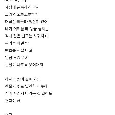
열 네 살쯤 되면
세상에 굴복하게 되지
그러면 고분고분하게
대답만 하느라 정신이 없어
네가 어려울 때 등을 돌리는
적과 같은 친구는 사귀지 마
우리는 매일 밤
벤츠를 작살 내고
일단 도망 가서
눈물이 나도록 웃어대지
하지만 밤이 깊어 가면
한줄기 빛도 발견하지 못해
꿈이 사라져 버리는 것 같아도
견뎌야 해