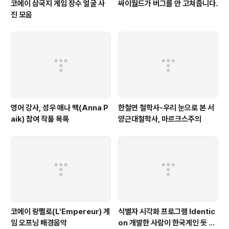
코에이 삼국지 게임 장수 얼굴 사
싸이월드가 버그를 안 고쳐줍니다.
진 모음
영어 강사, 성우 애나 백(Anna P
한철연 철학사-우리 눈으로 본 서
aik) 참여 작품 목록
양근대철학사, 마르크스주의
코에이 랑펠로(L'Empereur) 게
식별자 시각화 프로그램 Identic
임 오프닝 배경음악
on 개발한 사람이 한국계인 듯 합