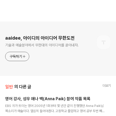
로그 정보
aaidee, 아이디의 아이디어 무한도전
기술과 예술분야에서 무한대의 아이디어를 쏟아내자.
구독하기
더보기
일반
의 다른 글
영어 강사, 성우 애나 백(Anna Paik) 참여 작품 목록
글 내용
EBS 귀가 트이는 영어 2005년 1회부터 몇 년간 같이 진행했던 Anna Paik님
목소리가 예술이다. 열심히 들어야겠다. 고등학교 졸업하고 영어 공부 두번 째