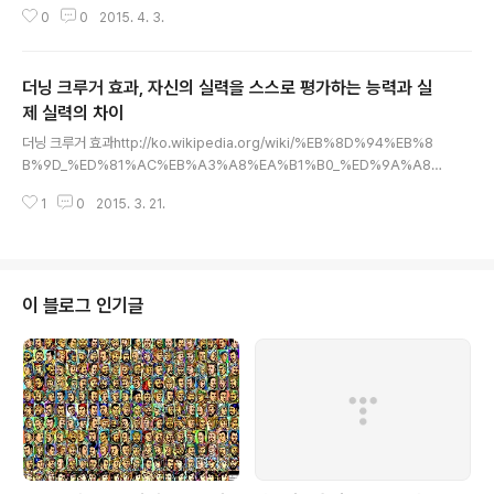
하는 것 같다. 첫번째는 예전에 영화 한 편 청취하다 만 거. 영어 강사, 성우 애나
0
0
2015. 4. 3.
백(Anna Paik) University of Washington 졸업 EBS Morning Special
- Morning Talk Talk news reporter EBS English Go Go – Anna’s S
o Hot(lice radio reporter) 현재 EBS 라디오에서 ‘귀가 트이는 영어’를 진
더닝 크루거 효과, 자신의 실력을 스스로 평가하는 능력과 실
행 중이며, Arirang Radio에서도 활동 중이다. EBS 라디오 토플, EBS 라디오
토익, LISTENING POWER, MBC 라디오 ..
제 실력의 차이
글 내용
더닝 크루거 효과http://ko.wikipedia.org/wiki/%EB%8D%94%EB%8
B%9D_%ED%81%AC%EB%A3%A8%EA%B1%B0_%ED%9A%A8%
EA%B3%BC "더닝 크루거 효과(Dunning–Kruger effect)는 인지 편향의
1
0
2015. 3. 21.
하나로, 능력이 없는 사람이 잘못된 결정을 내려 잘못된 결론에 도달하지만, 능
력이 없기 때문에 자신의 실수를 알아차리지 못하는 현상을 가리킨다. 그로 인
해 능력이 없는 사람은 환영적 우월감으로 자신의 실력을 실제보다 높게 평균
이상으로 평가하는 반면, 능력이 있는 사람은 자신의 실력을 과소 평가하여 환
영적 열등감을 가지게 된다. 크루거와 더닝은 “능력이 없는 사람의 착오는 자신
이 블로그 인기글
에 대한 오해에서 기인한 반면, 능력이 있는 사람의 착오는 다른 사람에 ..