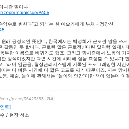
 아니란 말이냐
kr/zexe/mainissue/9606
속임수로 변한다”고 되뇌는 한 예술가에게 부쳐 - 정강산
45
원래 긍정적인 뜻인데, 한국에서는 박정희가 근로란 말을 쓰게
온 갈등인 듯 합니다. 근로란 말은 근로정신대란 말처럼 일제시대
동부란 이름으로 바뀌기도 했죠. 그리고 맑시즘에서 노동의 가
신한 방식이었지만 과연 시간에 비례해 질을 측정할 수 있냐가 
프로그래머 임금을, 형상관리시스템에 기록된 프로그래밍한 시간이
머는 더 빠른 시간에 더 짧은 코드를 짜기 때문이죠. 저는 맑
노동, 예술, 놀이에 관해서는 "놀이와 인간"이란 책이 있는데 
p/entry/place/35493653
광고
인력!
호수 / 현장 청소