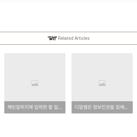
'일반'
Related Articles
해빗알피지에 입력한 할 일 목록
디알엠은 정보인권을 침해한다