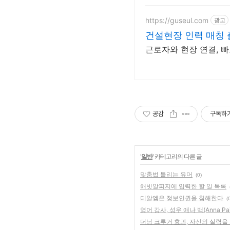
https://guseul.com
광고
건설현장 인력 매칭
근로자와 현장 연결, 빠
공감
구독하
'
일반
' 카테고리의 다른 글
맞춤법 틀리는 유머
(0)
해빗알피지에 입력한 할 일 목록
디알엠은 정보인권을 침해한다
(
영어 강사, 성우 애나 백(Anna Pa
더닝 크루거 효과, 자신의 실력을