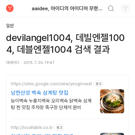
검색하기
aaidee, 아이디의 아이디어 무한도전
티스토리
일반
devilangel1004, 데빌엔젤100
4, 데블엔젤1004 검색 결과
아아이디
2015. 7. 20. 19:47
https://sites.google.com/view/yeogirowa1
광고
남한산성 백숙 삼계탕 맛집
능이백숙 누룽지백숙 오리백숙 닭백숙 삼계
탕 찐 맛집 주차장 족구장 단체석 완비
http://localtable.co.kr
광고