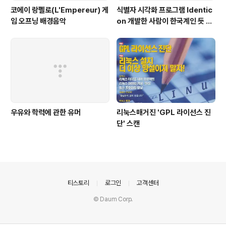
코에이 랑펠로(L'Empereur) 게
식별자 시각화 프로그램 Identic
임 오프닝 배경음악
on 개발한 사람이 한국계인 듯 합
니다
우유와 학력에 관한 유머
리눅스매거진 'GPL 라이선스 진
단' 스캔
의안내
티스토리
로그인
고객센터
© Daum Corp.