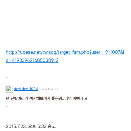
http://rubese.net/twisoq/target_fam.php?user=_911007&i
d=419339621685030912
"
devildevil1004
1/7(火) 14:37
난 단발머리가 섹시해보여서 좋은뎅..너무 이뻥.ㅎㅎ
"
2015.7.23. 오후 5:33 송고