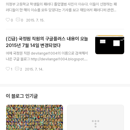
의정부 고등학교 학생들의 패러디 졸업앨범 사진이 이슈다. 이들이 선정하는 패
러디들이 한 해의 이슈를 모두 담았다는 기사를 보고 재밌어서 패러디에 관련된
예상 시나리오들을 적어봤다. 상업화: 기업이 학생들에게 홍보를 의뢰아거나 지
0
0
2015. 7. 15.
원한다. 졸업 후 입사 지원, 광고 모델 채용. 졸업앨범 매매 양심의 자유 탄압: 학
교 당국 비판, 정권 비판, 친북 패러디 탄압, 일베 등 제 3자의 고발 표현의 자유:
성적 표현 억압, 학생들이 칠판, 현수막, 대자보를 사용할 경우 억압 저작권 침
(긴급) 국정원 직원의 구글플러스 내용이 오늘
해: 패션, 아이디어 등의 저작권 침해, 초상권 침해, 학생들간의 아이디어 표절
소수자 차별: 여성차별, 장애인, 동성애자 등 차별 학습 능력과 연계: 해당 학교
2015년 7월 14일 변경되었다
글 내용
의 평균 성적, 진학률, 범죄율, 폭력빈도 등으로 비판 타학교로 확산: 패..
어제 국정원 직원 devilangel1004의 이름으로 검색해서
나온 구글 블로그 http://devilangel1004.blogspot.k
r/에서 링크된 구글플러스 주소 https://plus.google.co
1
2
2015. 7. 14.
m/109223487305220501851 여기의 내용이 현재
바뀌었습니다. 동일인이 소유한 게 맞다면 뭔가를 숨기고
싶어하는 모양입니다. 7z 파일을 첨부합니다. 7zip을 다
운로드해서 압축을 푸시면 maff 파일이 나옵니다. maff
파일은 파이어폭스 웹브라우저를 깔고 maff 플러그인을
이 블로그 인기글
깔고 보실 수 있는 웹사이트 저장 방식입니다. 2015.7.14.
오전 11:39에 송고 ---- 이 글을 파이어폭스로 올리려는
데 브라우저 화면이 깨진다. 예전에도 종종 그랬고 어제부
터 또 그런다. 다음은 증..