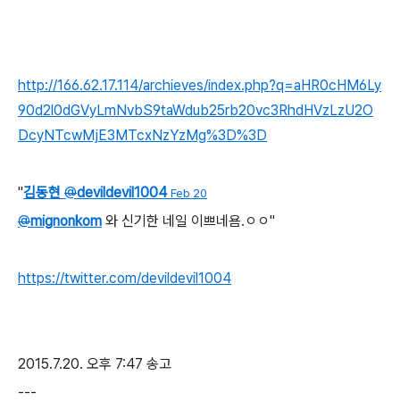
http://166.62.17.114/archieves/index.php?q=aHR0cHM6Ly
90d2l0dGVyLmNvbS9taWdub25rb20vc3RhdHVzLzU2O
DcyNTcwMjE3MTcxNzYzMg%3D%3D
"
김동현
@
devildevil1004
Feb 20
@
mignonkom
와 신기한 네일 이쁘네욤.ㅇㅇ"
https://twitter.com/devildevil1004
2015.7.20. 오후 7:47 송고
---