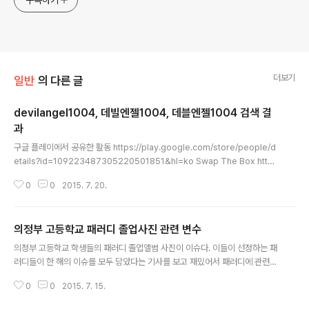
구독하기
더보기
일반
의 다른 글
devilangel1004, 데빌엔젤1004, 데블엔젤1004 검색 결
과
글 내용
구글 플레이에서 공유한 활동 https://play.google.com/store/people/d
etails?id=109223487305220501851&hl=ko Swap The Box http
s://play.google.com/store/apps/details?id=com.gameville.swapt
0
0
2015. 7. 20.
hebox&hl=ko " DONG-HYEON KIM ㅎㅎ 이거왜 바이러스라고하죠 ㅠ
ㅠ" https://plus.google.com/+YesIKnowThat/posts/66V9HjTy5x1
"DONG-HYEON KIM2012. 12. 30. Wow! 무섭게 생긴 개당...여름에 몸보
의정부 고등학교 패러디 졸업사진 관련 변수
신으로 잡아먹으면 좋겠는뎅..ㅎㅎ" "영종대교 100중 추돌사고…2명 사망·40
글 내용
여명 부상" 댓글 http://www.newsis..
의정부 고등학교 학생들의 패러디 졸업앨범 사진이 이슈다. 이들이 선정하는 패
러디들이 한 해의 이슈를 모두 담았다는 기사를 보고 재밌어서 패러디에 관련된
예상 시나리오들을 적어봤다. 상업화: 기업이 학생들에게 홍보를 의뢰아거나 지
0
0
2015. 7. 15.
원한다. 졸업 후 입사 지원, 광고 모델 채용. 졸업앨범 매매 양심의 자유 탄압: 학
교 당국 비판, 정권 비판, 친북 패러디 탄압, 일베 등 제 3자의 고발 표현의 자유: