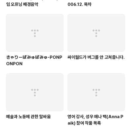
임 오프닝 배경음악
006.12. 목차
きゃりーぱみゅぱみゅ-PONP
싸이월드가 버그를 안 고쳐줍니다.
ONPON
예술과 노동에 관한 말싸움
영어 강사, 성우 애나 백(Anna P
aik) 참여 작품 목록