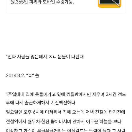
원,365일 피씨와 모바일 수강가능.
"진짜 사람들 많은데서 ㅈㄴ 눈물이 나던때
2014.3.2. "ㅁ" 씀
1주일내내 집에 못들어가고 옆에 찜질방에서만 재우며 3시간 정도
후에 다시 출근하게해서 기진맥진하다
일요일엔 오후 6시에 마쳐줘서 집에 오는데 저녁 전철에 타기전에
전철역에서 율무차 한잔 뽑아마시며 앉아서 어두운 하늘을 보다
이상하고 가슴이 우글우글거리는 이질감드는 느낌이 들다 그 사람