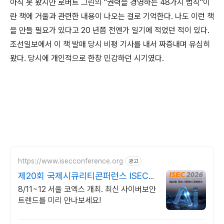
아직 못 봤지만 로버트 그린의 "권력을 경영하는 48가지 법칙"이
란 책에 거울과 관련한 내용이 나오는 걸로 기억한다. 나도 이런 책
을 만들 필요가 있다고 20 년쯤 전엔가 일기에 적었던 적이 있다.
조선일보에서 이 책 발매 당시 비평 기사를 내서 짜증내며 유심히
봤다. 당시에 개인적으로 한창 민감하던 시기였다.
https://www.isecconference.org
광고
제20회 국제시큐리티콘퍼런스 ISEC
2026
8/11~12 서울 코엑스 개최. 최신 사이버보안
트렌드를 미리 만나보세요!