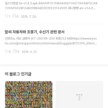
일드의정원 ild-v1.4.3.apk BAFA9F317DB4440D11A017A9A8F5CA8
739A90028F24809BBAB59E9FE31F43595 애니빵빵 ani-v1.4.0.ap
k 80B6314FD06CFDED0FD9CB53B013C86641F1542C1C128BD
1
0
2015. 7. 20.
32A891B925155015D 영화천국 movie-v1.4.6.apk AA57BF569CF8
C6F9307715EC45D261991541CA025E041054E1BCD4A249EF2
9EF 오늘의TV tv-v1.3.1.apk 953E36D86D18E67CBDD43E6DAA1C
알씨 자동차와 조종기, 수신기 관련 문서
301936C6187881C4F79240C2887541FBFC50
글 내용
인페르노 네오 설명서 (KT-200 KR-200 포함) 52 MiBhttps://www.kyos
ho.com/jpn/support/instructionmanual/buggy/pdf/31295_Inferno
_NEO_KT-200_IM.pdf KR-200 F스위치는 프랑스 모드, G스위치는 글로
0
0
2015. 4. 27.
벌 모드http://cafe.naver.com/monsterlove/328748 싱크로 KT-201
설명서 10 MiBhttp://www.kyosho.com/jpn/support/instructionman
ual/digital_prcs/pdf/82119_Syncro_KT201_IM.pdf 독도 BX-1 설명서
7 MiB http://www.instructables.com/id/How-to-Control-any-RC-
car-..
이 블로그 인기글