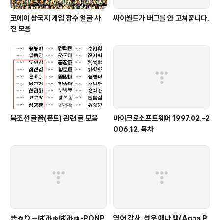
코에이 삼국지 게임 장수 얼굴 사
싸이월드가 버그를 안 고쳐줍니다.
진 모음
북조선 글꼴(폰트) 관련 글 모음
마이크로소프트웨어 1997.02.-2
006.12. 목차
きゃりーぱみゅぱみゅ-PONP
영어 강사, 성우 애나 백(Anna P