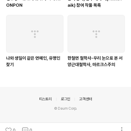
ONPON
aik) 참여 작품 목록
나와 생일이 같은 연예인, 유명인
한철연 철학사-우리 눈으로 본 서
찾기
양근대철학사, 마르크스주의
의안내
티스토리
로그인
고객센터
© Daum Corp.
0
0