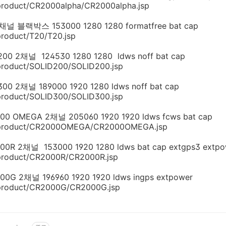
/product/CR2000alpha/CR2000alpha.jsp
블랙박스 153000 1280 1280 formatfree bat cap
product/T20/T20.jsp
 2채널 124530 1280 1280 ldws noff bat cap
product/SOLID200/SOLID200.jsp
 2채널 189000 1920 1280 ldws noff bat cap
product/SOLID300/SOLID300.jsp
OMEGA 2채널 205060 1920 1920 ldws fcws bat cap
m/product/CR2000OMEGA/CR2000OMEGA.jsp
2채널 153000 1920 1280 ldws bat cap extgps3 extpo
/product/CR2000R/CR2000R.jsp
2채널 196960 1920 1920 ldws ingps extpower
/product/CR2000G/CR2000G.jsp