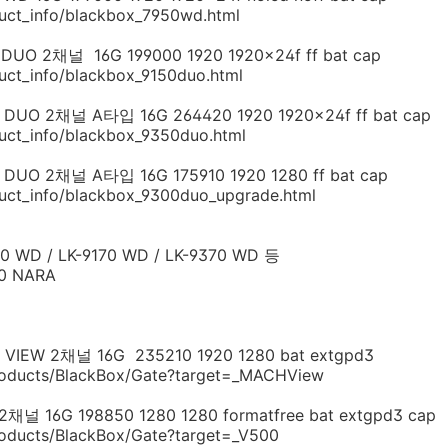
duct_info/blackbox_7950wd.html
O 2채널 16G 199000 1920 1920x24f ff bat cap
duct_info/blackbox_9150duo.html
O 2채널 A타입 16G 264420 1920 1920x24f ff bat cap
duct_info/blackbox_9350duo.html
O 2채널 A타입 16G 175910 1920 1280 ff bat cap
duct_info/blackbox_9300duo_upgrade.html
WD / LK-9170 WD / LK-9370 WD 등
90 NARA
W 2채널 16G 235210 1920 1280 bat extgpd3
Products/BlackBox/Gate?target=_MACHView
16G 198850 1280 1280 formatfree bat extgpd3 cap
roducts/BlackBox/Gate?target=_V500