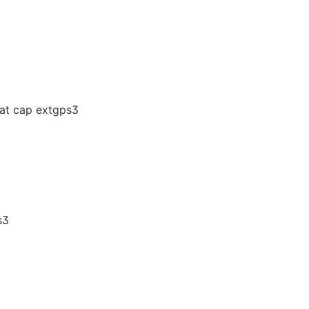
t cap extgps3
s3