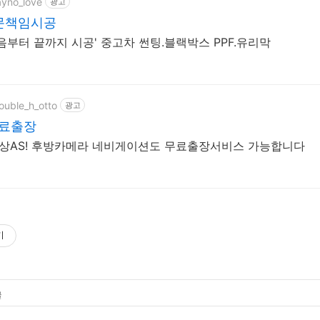
ayno_love
광고
문책임시공
음부터 끝까지 시공' 중고차 썬팅.블랙박스 PPF.유리막
ouble_h_otto
광고
료출장
 무상AS! 후방카메라 네비게이션도 무료출장서비스 가능합니다
기
글