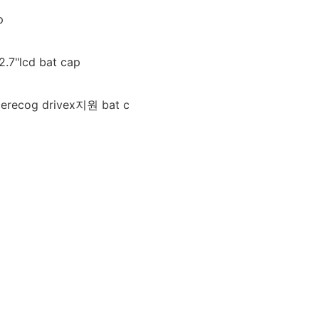
p
7"lcd bat cap
recog drivex지원 bat c