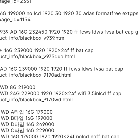
/?page_id=2351
000 no lcd 1920 30 1920 30 adas formatfree extgps2.9 
?page_id=1154
 16G 232450 1920 1920 ff fcws ldws fvsa bat cap g
uct_info/blackbox_v939.html
G 239000 1920 1920x24f ff bat cap
duct_info/blackbox_v975duo.html
16G 239000 1920 1920 ff fcws ldws fvsa bat cap
uct_info/blackbox_9190ad.html
WD 8G 219000
24G 229000 1920 1920x24f wifi 3.5inlcd ff cap
duct_info/blackbox_9170wd.html
WD A타입 16G 179000
WD B타입 16G 199000
WD D타입 16G 249000
WD C타입 16G 229000
16G 179000 1920 1920x24f nolcd noff bat cap