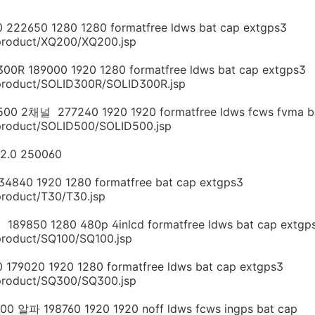
50 1280 1280 formatfree ldws bat cap extgps3
product/XQ200/XQ200.jsp
 189000 1920 1280 formatfree ldws bat cap extgps3
/product/SOLID300R/SOLID300R.jsp
2채널 277240 1920 1920 formatfree ldws fcws fvma ba
product/SOLID500/SOLID500.jsp
0 250060
0 1920 1280 formatfree bat cap extgps3
product/T30/T30.jsp
50 1280 480p 4inlcd formatfree ldws bat cap extgp
product/SQ100/SQ100.jsp
20 1920 1280 formatfree ldws bat cap extgps3
product/SQ300/SQ300.jsp
 198760 1920 1920 noff ldws fcws ingps bat cap