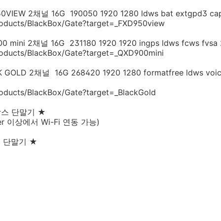
W 2채널 16G 190050 1920 1280 ldws bat extgpd3 ca
roducts/BlackBox/Gate?target=_FXD950view
i 2채널 16G 231180 1920 1920 ingps ldws fcws fvsa 2.
roducts/BlackBox/Gate?target=_QXD900mini
D 2채널 16G 268420 1920 1280 formatfree ldws voice
roducts/BlackBox/Gate?target=_BlackGold
박스 단말기 ★
Ver 이상에서 Wi-Fi 연동 가능)
스 단말기 ★