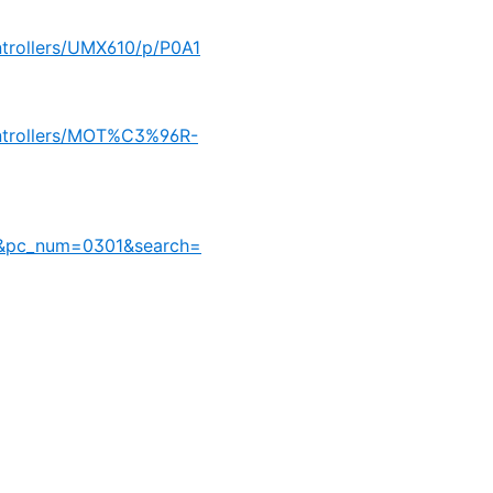
trollers/UMX610/p/P0A1
ontrollers/MOT%C3%96R-
=1&pc_num=0301&search=