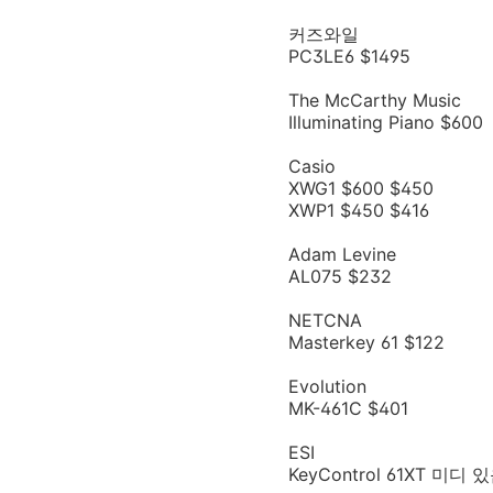
커즈와일
PC3LE6 $1495
The McCarthy Music
Illuminating Piano $600
Casio
XWG1 $600 $450
XWP1 $450 $416
Adam Levine
AL075 $232
NETCNA
Masterkey 61 $122
Evolution
MK-461C $401
ESI
KeyControl 61XT 미디 