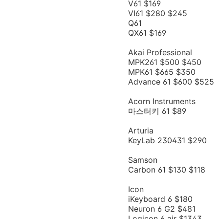
V61 $169
VI61 $280 $245
Q61
QX61 $169
Akai Professional
MPK261 $500 $450
MPK61 $665 $350
Advance 61 $600 $525
Acorn Instruments
마스터키 61 $89
Arturia
KeyLab 230431 $290
Samson
Carbon 61 $130 $118
Icon
iKeyboard 6 $180
Neuron 6 G2 $481
Logicon 6 air $1343