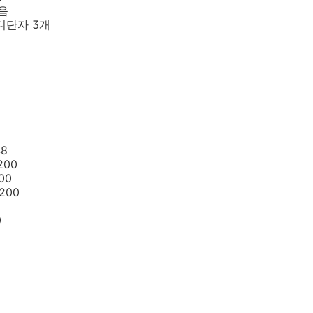
있음
 미디단자 3개
48
200
00
200
0