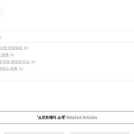
글
저사양 운영체제
(0)
 목록
(0)
종 여유 메모리 비교
(0)
블랙박스 목록
(0)
'소프트웨어 소개'
Related Articles