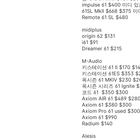
impulse 61 $400 미디 
61SL MkII $668 $375
Remote 61 SL $480
midiplus
origin 62 $131
i61 $91
Dreamer 61 $215
M-Audio
키스테이션 61 II $170 $1
키스테이션 61ES $353 $
옥시즌 61 MKIV $230 $2
옥시즌 시리즈 61 Ignite $
코드 61 $350 $300
Axiom AIR 61 $489 $28
Axiom 61 $380 $300
Axiom Pro 61 used $300
Axiom 61 $990
Radium $140
Alesis