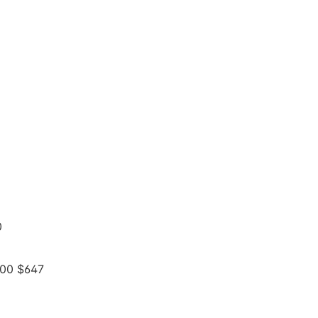
0
700 $647