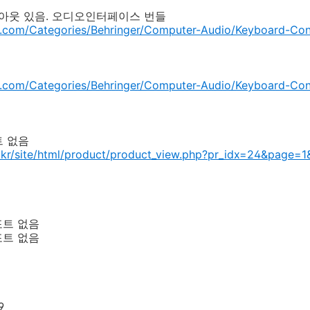
 미디아웃 있음. 오디오인터페이스 번들
.com/Categories/Behringer/Computer-Audio/Keyboard-Con
p.com/Categories/Behringer/Computer-Audio/Keyboard-C
트 없음
.kr/site/html/product/product_view.php?pr_idx=24&page
디포트 없음
디포트 없음
9