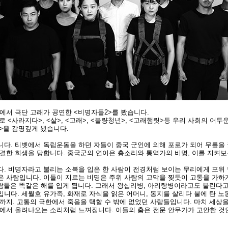
센터에서 극단 고래가 공연한 <비명자들2>를 봤습니다.
 <사라지다>, <살>, <고래>, <불량청년>, <고래햄릿>등 우리 사회의 어
년>을 감명깊게 봤습니다.
다. 티벳에서 독립운동을 하던 자들이 중국 군인에 의해 포로가 되어 무릎을
결한 희생을 당합니다. 중국군의 연이은 총소리와 통역가의 비명, 이를 지켜
. 비명자라고 불리는 소복을 입은 한 사람이 전경처럼 보이는 무리에게 포위
 사람입니다. 이들이 지르는 비명은 주위 사람의 고막을 찢듯이 고통을 가하
 사람들은 똑같은 해를 입게 됩니다. 그래서 왕십리병, 아리랑병이라고도 불린다고
니다. 세월호 유가족, 화재로 자식을 읽은 어머니, 동지를 살리다 불에 탄 노동
까지. 고통의 극한에서 죽음을 택할 수 밖에 없었던 사람들입니다. 마치 세상
에서 울려나오는 소리처럼 느껴집니다. 이들의 춤은 전문 안무가가 고안한 