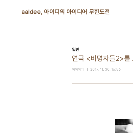
본문 바로가기
aaidee, 아이디의 아이디어 무한도전
일반
연극 <비명자들2>를
아아이디
2017. 11. 30. 16:56