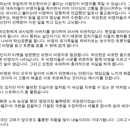
되는데 유일하게 박요한이라고 불리는 사람만이 비명자를 죽일 수 있습니다.
한은 대속자들이 비명자들을 죽이면서 마치 더이상의 고통을 중단시켜주는 구
위는 파사라고 불리는데 이명박이 엉뚱하게 언급했던 말로서 물교용어입니다.
제행무상, 제법무아 등을 읊으며 명상을 하며 수련합니다. 박요한은 비명자들의 
신만이 선택받아 이런 일을 하고 있는지 고뇌합니다.
박요한에게 파사당한 아버지를 생각하며 파사에 비판적입니다. 현장을 따라다
게 됩니다. 파사 행위는 살인이기도 하기 때문에 정치가들은 이들의 행위를 
 나뉘어 탁상공론을 합니다. 비명자 유가족들을 윽박지르는 보수적인 토론자
 비명을 듣고 토론을 멈출 수 밖에 없게 됩니다.
인이자 티벳을 방문했던 보현이 비명자로 등장합니다. 박요한은 피로한 몸으로
 비명자가 나타납니다. 두 비명자들은 서로를 위로하듯 함께 비명을 지르고 
 일이 생깁니다. 그리고 요한은 속죄하며 충격적으로 자살을 하게 됩니다.
비명은 우리 모두의 일이며 사회가 외면해서는 안된다는 책임감을 느끼게 해줍
 것이며 이 고통의 해결은 서로 위로해주는 것이라는 메시지를 전합니다.
도 있지만 마치 불편한 진실이란 말처럼 이 세상을 치유할 수 있는 쓴 약처럼
니 스트레스가 좀 풀렸습니다.
화문 노숙 농성을 했던 '광장극장 블랙텐트' 극장장이었습니다.
들2>의 극본을 집필하고 거절된 극본을 수정하면서 세월호 참사와 송파 세모
.
 극단 고래가 앞으로도 훌륭한 작품을 많이 내놓으리라 기대가됩니다. 그리고
듭니다.