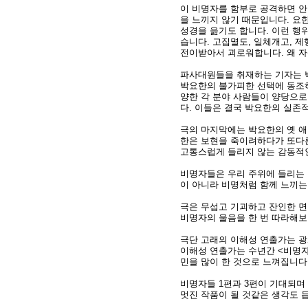
이 비명자를 함부로 공격하면 안
을 느끼지 않기 때문입니다. 요
성경을 읊기도 합니다. 이런 행
습니다. 고집멸도, 일체개고, 
전이받아서 괴로워합니다. 왜 자
파사대원들을 취재하는 기자는 
박요한의 불가피한 선택에 동조하
양한 각 분야 사람들이 양당으로
다. 이들은 결국 박요한의 실존적
극의 마지막에는 박요한의 옛 애
한은 보현을 죽이려하다가 또다른
고통스럽게 들리지 않는 감동적인
비명자들은 우리 주위에 들리는 
이 아니라 비명처럼 함께 느끼는
극은 무섭고 기괴하고 잔인한 면
비명자의 울음을 한 번 따라해보
극단 고래의 이해성 연출가는 광
이해성 연출가는 수년간 <비명자
민을 많이 한 것으로 느껴집니다
비명자들 1편과 3편이 기대되며
멋진 작품이 될 것같은 생각도 