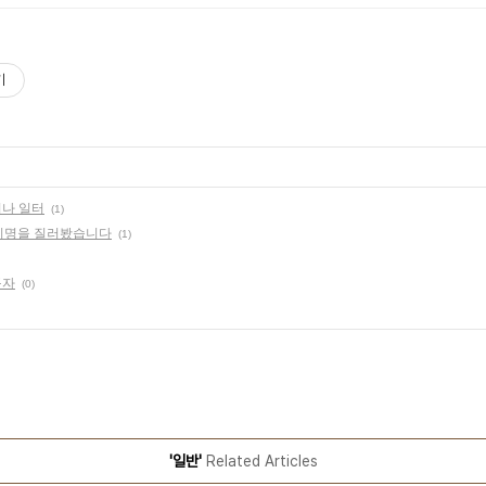
기
나 일터
(1)
 비명을 질러봤습니다
(1)
꾸자
(0)
'일반'
Related Articles