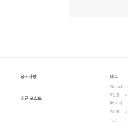
공지사항
태그
benchma
검열
최근 포스트
벤치마크
화폐
더보기