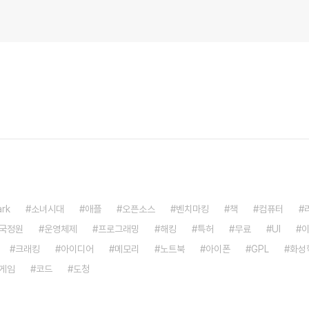
rk
소녀시대
애플
오픈소스
벤치마킹
책
컴퓨터
국정원
운영체제
프로그래밍
해킹
특허
무료
UI
크래킹
아이디어
메모리
노트북
아이폰
GPL
화성
게임
코드
도청