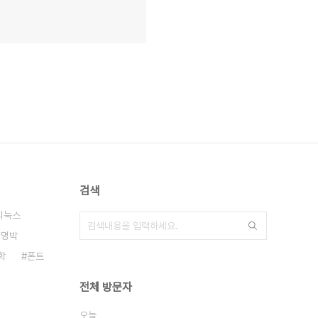
검색
리눅스
이명박
학
폰트
전체 방문자
오늘